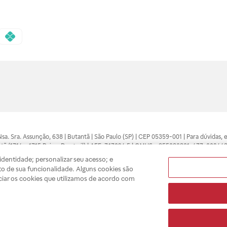
 Nsa. Sra. Assunção, 638 | Butantã | São Paulo (SP) | CEP 05359-001 | Para dúvidas
tã (1714 e 1715 Raia e Drogasil) | AFE: 7.17094.5 | CMVS - 355030801-477-002443
pelo profissional da área médica. Somente o médico está apto a diagnosticar q
dentidade; personalizar seu acesso; e
ões divulgados no site são válidos apenas para compras feitas pela internet. Mai
o de sua funcionalidade. Alguns cookies são
e você possa realizar suas compras com tranquilidade. A privacidade e a seguran
ciar os cookies que utilizamos de acordo com
sso estoque.
A
Drogasil
segue as determinações da