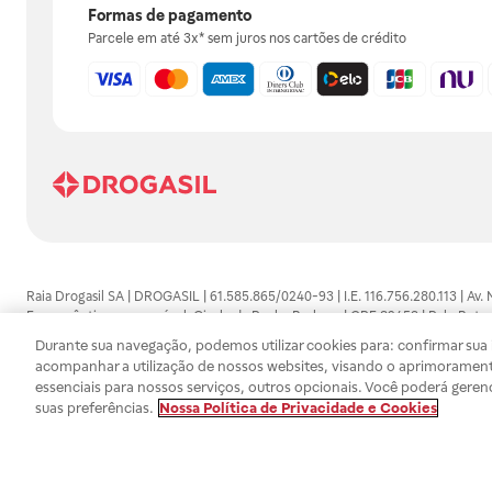
Formas de pagamento
Parcele em até 3x* sem juros nos cartões de crédito
Raia Drogasil SA | DROGASIL | 61.585.865/0240-93 | I.E. 116.756.280.113 | Av.
Farmacêutico responsável: Gisele da Penha Barbosa | CRF 89453 | Polo Butan
automedicação e não substituem, em hipótese alguma, as orientações dadas 
Durante sua navegação, podemos utilizar cookies para: confirmar sua i
persistirem os sintomas, um médico deverá ser consultado. Os preços e promoç
acompanhar a utilização de nossos websites, visando o aprimorament
SA trabalha com as tecnologias mais avançadas de proteção de dados, para qu
essenciais para nossos serviços, outros opcionais. Você poderá geren
efetuados estão sujeitos à confirmação da disponibilidade de produto em no
suas preferências.
Nossa Política de Privacidade e Cookies