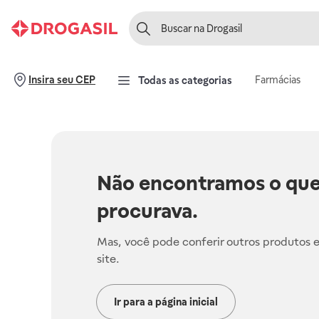
Farmácias
Insira seu CEP
Todas as categorias
Não encontramos o que
procurava.
Mas, você pode conferir outros produtos 
site.
Ir para a página inicial