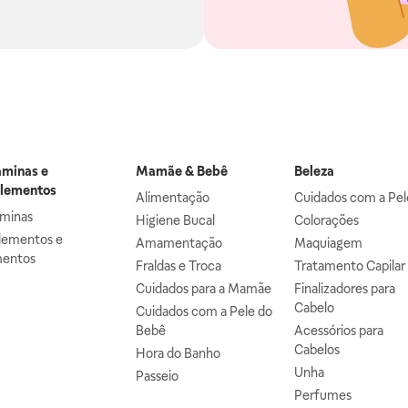
aminas e
Mamãe & Bebê
Beleza
lementos
Alimentação
Cuidados com a Pel
aminas
Higiene Bucal
Colorações
lementos e
Amamentação
Maquiagem
mentos
Fraldas e Troca
Tratamento Capilar
Cuidados para a Mamãe
Finalizadores para
Cabelo
Cuidados com a Pele do
Bebê
Acessórios para
Cabelos
Hora do Banho
Unha
Passeio
Perfumes