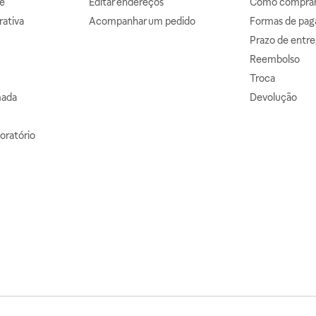
e
Editar endereços
Como comprar 
ativa
Acompanhar um pedido
Formas de pa
Prazo de entre
Reembolso
Troca
mada
Devolução
oratório