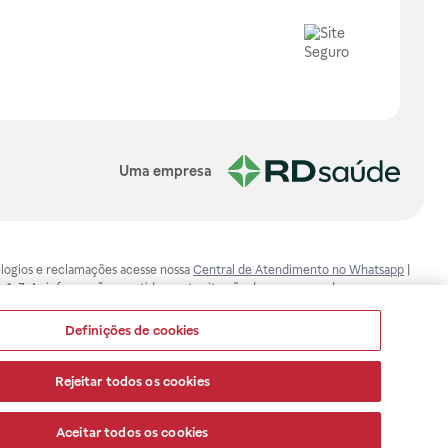
Uma empresa
, elogios e reclamações acesse nossa
Central de Atendimento no Whatsapp
|
-1-7. As informações contidas neste site não devem ser usadas para
ualquer problema de saúde e prescrever o tratamento adequado. Ao
ores esclarecimentos, consultar o site: www.anvisa.gov.br. A Raia Drogasil
Definições de cookies
ça dos clientes são compromissos da Raia Drogasil SA. Todos os pedidos
Rejeitar todos os cookies
Aceitar todos os cookies