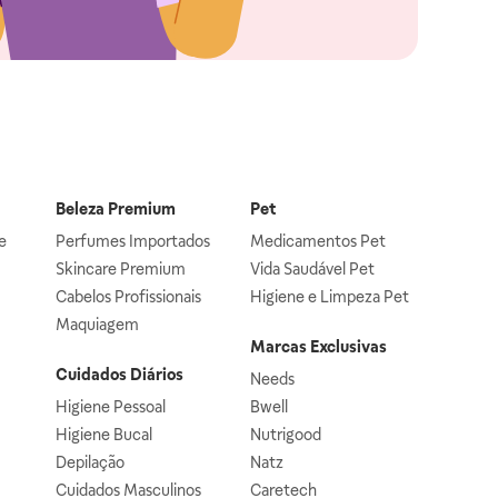
Beleza Premium
Pet
e
Perfumes Importados
Medicamentos Pet
Skincare Premium
Vida Saudável Pet
Cabelos Profissionais
Higiene e Limpeza Pet
Maquiagem
Marcas Exclusivas
Cuidados Diários
Needs
Higiene Pessoal
Bwell
Higiene Bucal
Nutrigood
Depilação
Natz
Cuidados Masculinos
Caretech