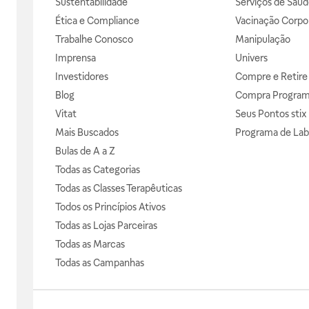
Sustentabilidade
Serviços de Saúd
Ética e Compliance
Vacinação Corpor
Trabalhe Conosco
Manipulação
Imprensa
Univers
Investidores
Compre e Retire
Blog
Compra Progra
Vitat
Seus Pontos stix
Mais Buscados
Programa de Lab
Bulas de A a Z
Todas as Categorias
Todas as Classes Terapêuticas
Todos os Princípios Ativos
Todas as Lojas Parceiras
Todas as Marcas
Todas as Campanhas