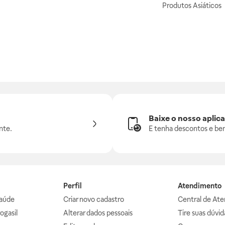
Produtos Asiáticos
Baixe o nosso aplica
nte.
E tenha descontos e ben
Perfil
Atendimento
aúde
Criar novo cadastro
Central de At
ogasil
Alterar dados pessoais
Tire suas dúvi