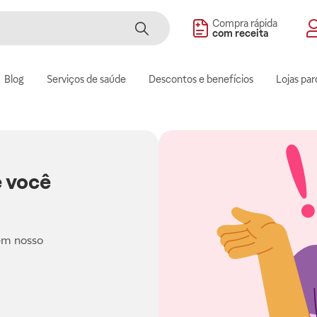
Compra rápida
com receita
Blog
Serviços de saúde
Descontos e benefícios
Lojas par
 você
em nosso