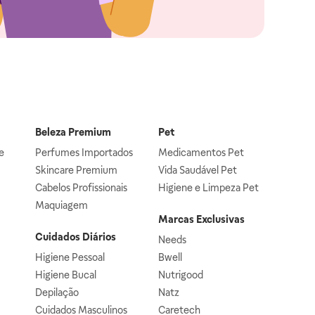
Beleza Premium
Pet
e
Perfumes Importados
Medicamentos Pet
Skincare Premium
Vida Saudável Pet
Cabelos Profissionais
Higiene e Limpeza Pet
Maquiagem
Marcas Exclusivas
Cuidados Diários
Needs
Higiene Pessoal
Bwell
Higiene Bucal
Nutrigood
Depilação
Natz
Cuidados Masculinos
Caretech