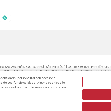
 Nsa. Sra. Assunção, 638 | Butantã | São Paulo (SP) | CEP 05359-001 | Para dúvidas
tã (1714 e 1715 Raia e Drogasil) | AFE: 7.17094.5 | CMVS - 355030801-477-002443
pelo profissional da área médica. Somente o médico está apto a diagnosticar q
dentidade; personalizar seu acesso; e
ões divulgados no site são válidos apenas para compras feitas pela internet. Mai
o de sua funcionalidade. Alguns cookies são
e você possa realizar suas compras com tranquilidade. A privacidade e a seguran
ciar os cookies que utilizamos de acordo com
sso estoque.
A
Drogasil
segue as determinações da