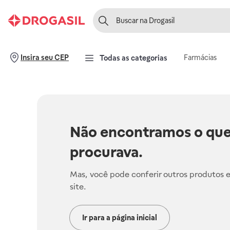
Farmácias
Insira seu CEP
Todas as categorias
Não encontramos o que
procurava.
Mas, você pode conferir outros produtos 
site.
Ir para a página inicial