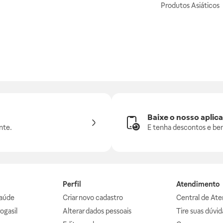
Produtos Asiáticos
Baixe o nosso aplica
nte.
E tenha descontos e ben
Perfil
Atendimento
aúde
Criar novo cadastro
Central de At
ogasil
Alterar dados pessoais
Tire suas dúvi