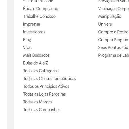
Sustentabilidade
Serviços de Saúd
Ética e Compliance
Vacinação Corpor
Trabalhe Conosco
Manipulação
Imprensa
Univers
Investidores
Compre e Retire
Blog
Compra Progra
Vitat
Seus Pontos stix
Mais Buscados
Programa de Lab
Bulas de A a Z
Todas as Categorias
Todas as Classes Terapêuticas
Todos os Princípios Ativos
Todas as Lojas Parceiras
Todas as Marcas
Todas as Campanhas