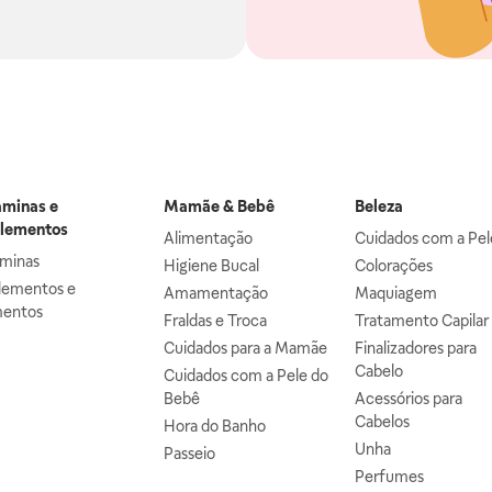
aminas e
Mamãe & Bebê
Beleza
lementos
Alimentação
Cuidados com a Pel
aminas
Higiene Bucal
Colorações
lementos e
Amamentação
Maquiagem
mentos
Fraldas e Troca
Tratamento Capilar
Cuidados para a Mamãe
Finalizadores para
Cabelo
Cuidados com a Pele do
Bebê
Acessórios para
Cabelos
Hora do Banho
Unha
Passeio
Perfumes