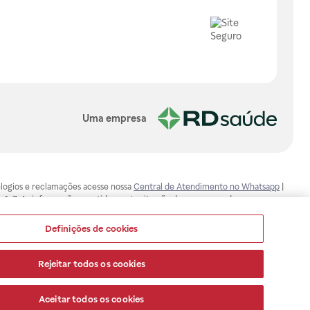
Uma empresa
, elogios e reclamações acesse nossa
Central de Atendimento no Whatsapp
|
-1-7. As informações contidas neste site não devem ser usadas para
ualquer problema de saúde e prescrever o tratamento adequado. Ao
ores esclarecimentos, consultar o site: www.anvisa.gov.br. A Raia Drogasil
Definições de cookies
ça dos clientes são compromissos da Raia Drogasil SA. Todos os pedidos
Rejeitar todos os cookies
Aceitar todos os cookies