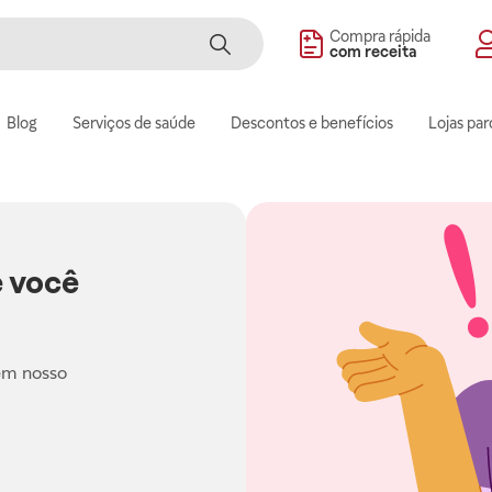
Compra rápida
com receita
Blog
Serviços de saúde
Descontos e benefícios
Lojas par
 você
em nosso