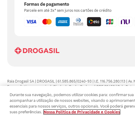
Formas de pagamento
Parcele em até 3x* sem juros nos cartões de crédito
Raia Drogasil SA | DROGASIL | 61.585.865/0240-93 | I.E. 116.756.280.113 | Av.
Farmacêutico responsável: Gisele da Penha Barbosa | CRF 89453 | Polo Butan
automedicação e não substituem, em hipótese alguma, as orientações dadas 
Durante sua navegação, podemos utilizar cookies para: confirmar sua i
persistirem os sintomas, um médico deverá ser consultado. Os preços e promoç
acompanhar a utilização de nossos websites, visando o aprimorament
SA trabalha com as tecnologias mais avançadas de proteção de dados, para qu
essenciais para nossos serviços, outros opcionais. Você poderá geren
efetuados estão sujeitos à confirmação da disponibilidade de produto em no
suas preferências.
Nossa Política de Privacidade e Cookies