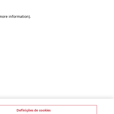
 more information)
.
Definições de cookies