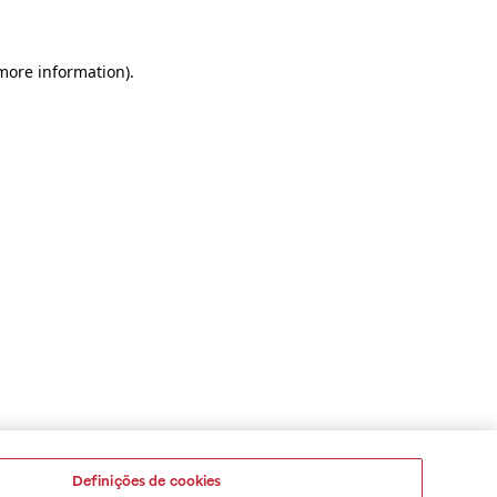
 more information)
.
Definições de cookies