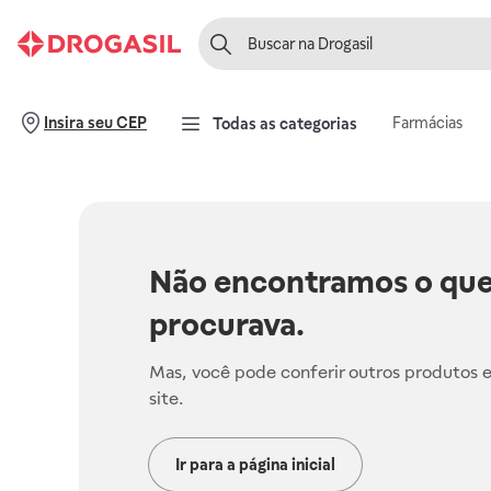
Farmácias
Insira seu CEP
Todas as categorias
Não encontramos o que
procurava.
Mas, você pode conferir outros produtos 
site.
Ir para a página inicial