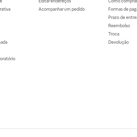
e
Editar endereços
Como comprar 
ativa
Acompanhar um pedido
Formas de pa
Prazo de entre
Reembolso
Troca
mada
Devolução
oratório