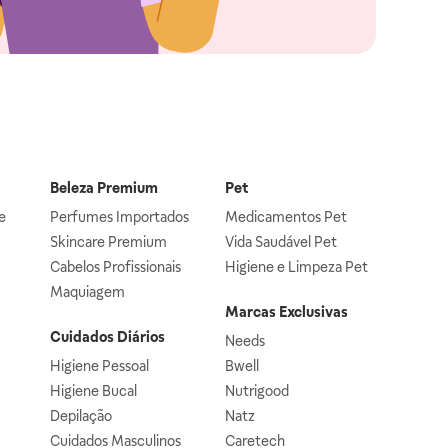
Beleza Premium
Pet
e
Perfumes Importados
Medicamentos Pet
Skincare Premium
Vida Saudável Pet
Cabelos Profissionais
Higiene e Limpeza Pet
Maquiagem
Marcas Exclusivas
Cuidados Diários
Needs
Higiene Pessoal
Bwell
Higiene Bucal
Nutrigood
Depilação
Natz
Cuidados Masculinos
Caretech