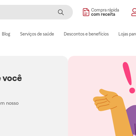
Compra rápida
com receita
Blog
Serviços de saúde
Descontos e benefícios
Lojas par
 você
em nosso