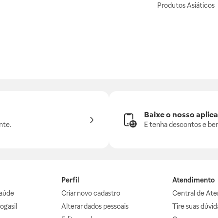
Produtos Asiáticos
Baixe o nosso aplica
nte.
E tenha descontos e ben
Perfil
Atendimento
aúde
Criar novo cadastro
Central de At
ogasil
Alterar dados pessoais
Tire suas dúvi