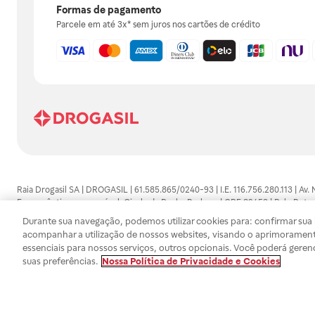
Formas de pagamento
Parcele em até 3x* sem juros nos cartões de crédito
Raia Drogasil SA | DROGASIL | 61.585.865/0240-93 | I.E. 116.756.280.113 | Av.
Farmacêutico responsável: Gisele da Penha Barbosa | CRF 89453 | Polo Butan
automedicação e não substituem, em hipótese alguma, as orientações dadas 
Durante sua navegação, podemos utilizar cookies para: confirmar sua i
persistirem os sintomas, um médico deverá ser consultado. Os preços e promoç
acompanhar a utilização de nossos websites, visando o aprimorament
SA trabalha com as tecnologias mais avançadas de proteção de dados, para qu
essenciais para nossos serviços, outros opcionais. Você poderá geren
efetuados estão sujeitos à confirmação da disponibilidade de produto em no
suas preferências.
Nossa Política de Privacidade e Cookies