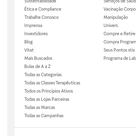
Sustentabilidade
Serviços de Saúd
Ética e Compliance
Vacinação Corpor
Trabalhe Conosco
Manipulação
Imprensa
Univers
Investidores
Compre e Retire
Blog
Compra Progra
Vitat
Seus Pontos stix
Mais Buscados
Programa de Lab
Bulas de A a Z
Todas as Categorias
Todas as Classes Terapêuticas
Todos os Princípios Ativos
Todas as Lojas Parceiras
Todas as Marcas
Todas as Campanhas