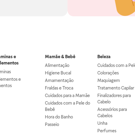
aminas e
Mamãe & Bebê
Beleza
lementos
Alimentação
Cuidados com a Pel
aminas
Higiene Bucal
Colorações
lementos e
Amamentação
Maquiagem
mentos
Fraldas e Troca
Tratamento Capilar
Cuidados para a Mamãe
Finalizadores para
Cabelo
Cuidados com a Pele do
Bebê
Acessórios para
Cabelos
Hora do Banho
Unha
Passeio
Perfumes