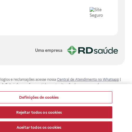
Uma empresa
, elogios e reclamações acesse nossa
Central de Atendimento no Whatsapp
|
-1-7. As informações contidas neste site não devem ser usadas para
ualquer problema de saúde e prescrever o tratamento adequado. Ao
ores esclarecimentos, consultar o site: www.anvisa.gov.br. A Raia Drogasil
Definições de cookies
ça dos clientes são compromissos da Raia Drogasil SA. Todos os pedidos
Rejeitar todos os cookies
Aceitar todos os cookies