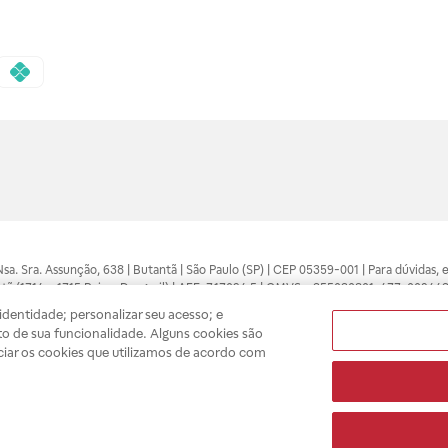
 Nsa. Sra. Assunção, 638 | Butantã | São Paulo (SP) | CEP 05359-001 | Para dúvidas
tã (1714 e 1715 Raia e Drogasil) | AFE: 7.17094.5 | CMVS - 355030801-477-002443
pelo profissional da área médica. Somente o médico está apto a diagnosticar q
dentidade; personalizar seu acesso; e
ões divulgados no site são válidos apenas para compras feitas pela internet. Mai
o de sua funcionalidade. Alguns cookies são
e você possa realizar suas compras com tranquilidade. A privacidade e a seguran
ciar os cookies que utilizamos de acordo com
sso estoque.
A
Drogasil
segue as determinações da