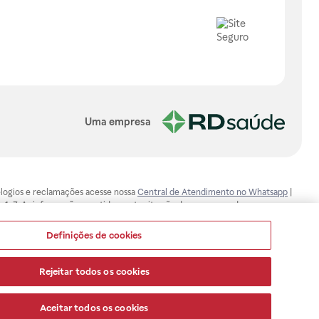
Uma empresa
, elogios e reclamações acesse nossa
Central de Atendimento no Whatsapp
|
-1-7. As informações contidas neste site não devem ser usadas para
ualquer problema de saúde e prescrever o tratamento adequado. Ao
ores esclarecimentos, consultar o site: www.anvisa.gov.br. A Raia Drogasil
Definições de cookies
ça dos clientes são compromissos da Raia Drogasil SA. Todos os pedidos
Rejeitar todos os cookies
Aceitar todos os cookies