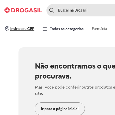
Farmácias
Insira seu CEP
Todas as categorias
Não encontramos o que
procurava.
Mas, você pode conferir outros produtos 
site.
Ir para a página inicial