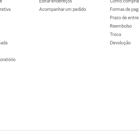
e
Editar endereços
Como comprar 
ativa
Acompanhar um pedido
Formas de pa
Prazo de entre
Reembolso
Troca
mada
Devolução
oratório