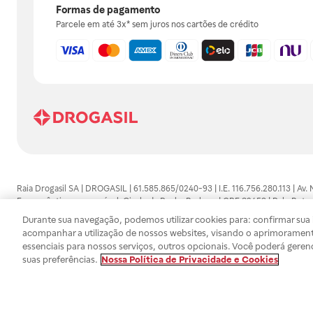
Formas de pagamento
Parcele em até 3x* sem juros nos cartões de crédito
Raia Drogasil SA | DROGASIL | 61.585.865/0240-93 | I.E. 116.756.280.113 | Av.
Farmacêutico responsável: Gisele da Penha Barbosa | CRF 89453 | Polo Butan
automedicação e não substituem, em hipótese alguma, as orientações dadas 
Durante sua navegação, podemos utilizar cookies para: confirmar sua i
persistirem os sintomas, um médico deverá ser consultado. Os preços e promoç
acompanhar a utilização de nossos websites, visando o aprimorament
SA trabalha com as tecnologias mais avançadas de proteção de dados, para qu
essenciais para nossos serviços, outros opcionais. Você poderá geren
efetuados estão sujeitos à confirmação da disponibilidade de produto em no
suas preferências.
Nossa Política de Privacidade e Cookies