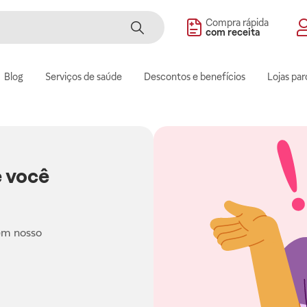
Compra rápida
com receita
Blog
Serviços de saúde
Descontos e benefícios
Lojas par
 você
em nosso