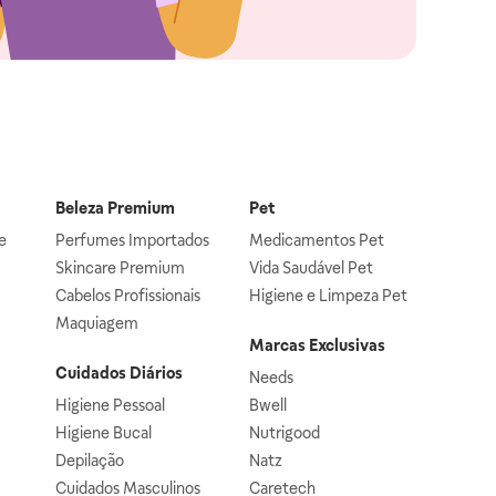
Beleza Premium
Pet
e
Perfumes Importados
Medicamentos Pet
Skincare Premium
Vida Saudável Pet
Cabelos Profissionais
Higiene e Limpeza Pet
Maquiagem
Marcas Exclusivas
Cuidados Diários
Needs
Higiene Pessoal
Bwell
Higiene Bucal
Nutrigood
Depilação
Natz
Cuidados Masculinos
Caretech