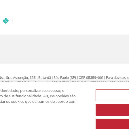
 Nsa. Sra. Assunção, 638 | Butantã | São Paulo (SP) | CEP 05359-001 | Para dúvidas
tã (1714 e 1715 Raia e Drogasil) | AFE: 7.17094.5 | CMVS - 355030801-477-002443
pelo profissional da área médica. Somente o médico está apto a diagnosticar q
dentidade; personalizar seu acesso; e
ões divulgados no site são válidos apenas para compras feitas pela internet. Mai
o de sua funcionalidade. Alguns cookies são
e você possa realizar suas compras com tranquilidade. A privacidade e a seguran
ciar os cookies que utilizamos de acordo com
sso estoque.
A
Drogasil
segue as determinações da