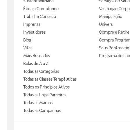
Sustentabilidade
Serviços de Saúd
Ética e Compliance
Vacinação Corpor
Trabalhe Conosco
Manipulação
Imprensa
Univers
Investidores
Compre e Retire
Blog
Compra Progra
Vitat
Seus Pontos stix
Mais Buscados
Programa de Lab
Bulas de A a Z
Todas as Categorias
Todas as Classes Terapêuticas
Todos os Princípios Ativos
Todas as Lojas Parceiras
Todas as Marcas
Todas as Campanhas