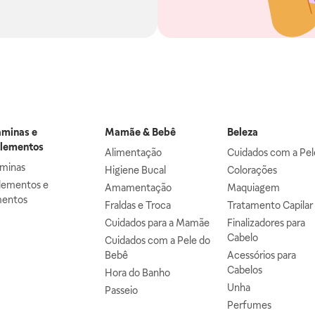
aminas e
Mamãe & Bebê
Beleza
lementos
Alimentação
Cuidados com a Pel
aminas
Higiene Bucal
Colorações
lementos e
Amamentação
Maquiagem
mentos
Fraldas e Troca
Tratamento Capilar
Cuidados para a Mamãe
Finalizadores para
Cabelo
Cuidados com a Pele do
Bebê
Acessórios para
Cabelos
Hora do Banho
Unha
Passeio
Perfumes