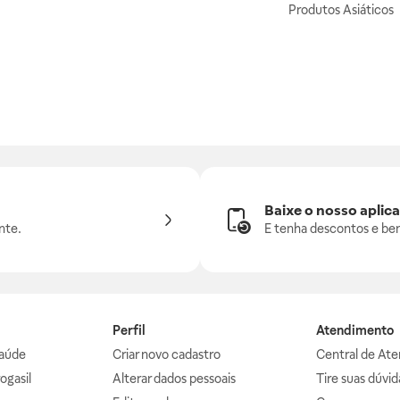
Produtos Asiáticos
Baixe o nosso aplica
nte.
E tenha descontos e ben
Perfil
Atendimento
aúde
Criar novo cadastro
Central de At
ogasil
Alterar dados pessoais
Tire suas dúvi