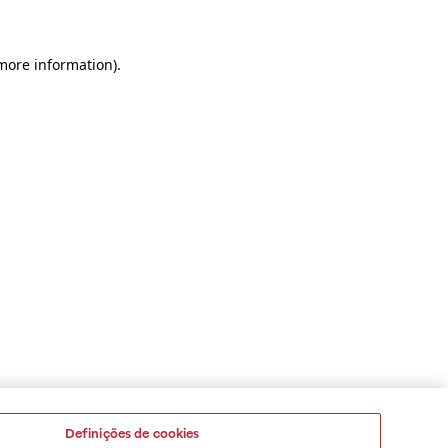
 more information)
.
Definições de cookies