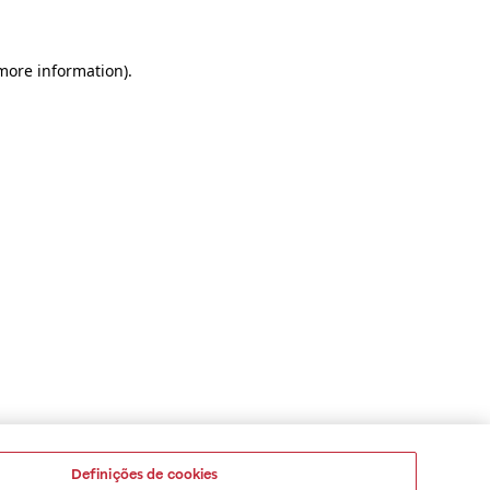
 more information)
.
Definições de cookies