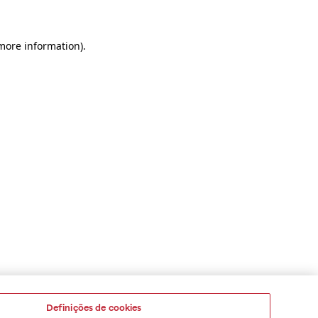
 more information)
.
Definições de cookies