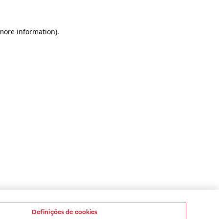
 more information)
.
Definições de cookies