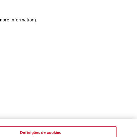
 more information)
.
Definições de cookies