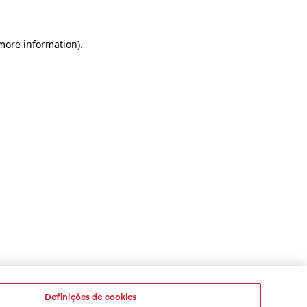
 more information)
.
Definições de cookies