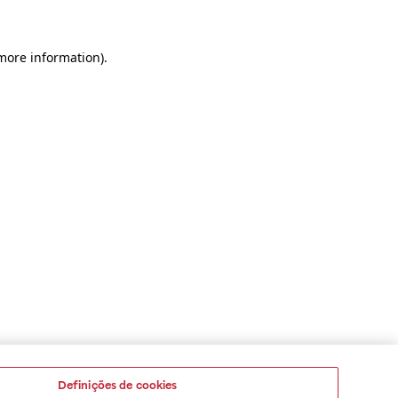
 more information)
.
Definições de cookies