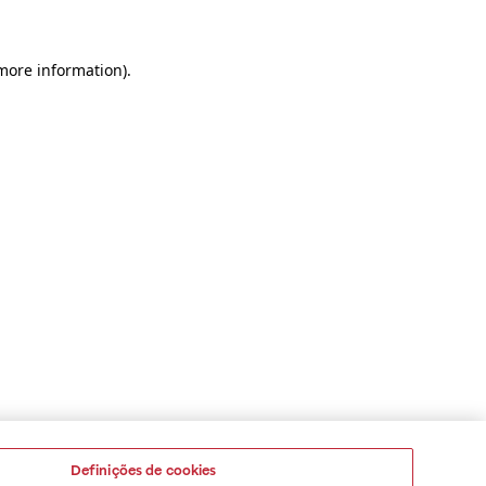
 more information)
.
Definições de cookies