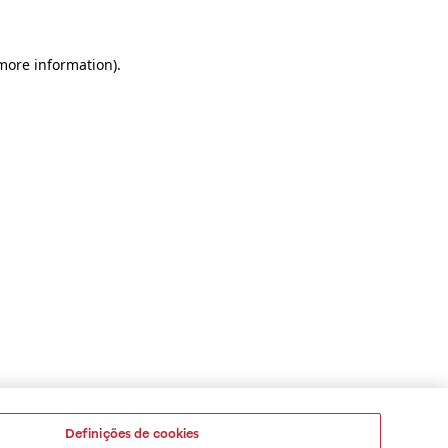
 more information)
.
Definições de cookies