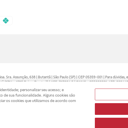
 Nsa. Sra. Assunção, 638 | Butantã | São Paulo (SP) | CEP 05359-001 | Para dúvidas
tã (1714 e 1715 Raia e Drogasil) | AFE: 7.17094.5 | CMVS - 355030801-477-002443
pelo profissional da área médica. Somente o médico está apto a diagnosticar q
dentidade; personalizar seu acesso; e
ões divulgados no site são válidos apenas para compras feitas pela internet. Mai
o de sua funcionalidade. Alguns cookies são
e você possa realizar suas compras com tranquilidade. A privacidade e a seguran
ciar os cookies que utilizamos de acordo com
sso estoque.
A
Drogasil
segue as determinações da