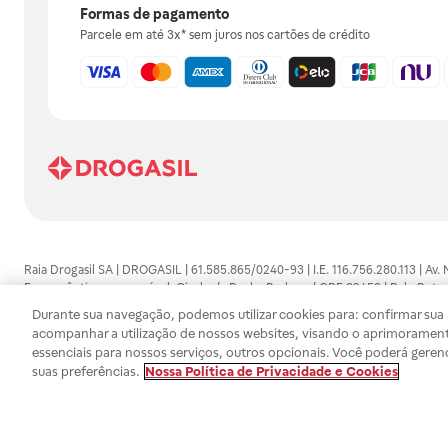
Formas de pagamento
Parcele em até 3x* sem juros nos cartões de crédito
Raia Drogasil SA | DROGASIL | 61.585.865/0240-93 | I.E. 116.756.280.113 | Av.
Farmacêutico responsável: Gisele da Penha Barbosa | CRF 89453 | Polo Butan
automedicação e não substituem, em hipótese alguma, as orientações dadas 
Durante sua navegação, podemos utilizar cookies para: confirmar sua i
persistirem os sintomas, um médico deverá ser consultado. Os preços e promoç
acompanhar a utilização de nossos websites, visando o aprimorament
SA trabalha com as tecnologias mais avançadas de proteção de dados, para qu
essenciais para nossos serviços, outros opcionais. Você poderá geren
efetuados estão sujeitos à confirmação da disponibilidade de produto em no
suas preferências.
Nossa Política de Privacidade e Cookies