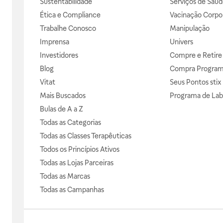
Sustentabilidade
Serviços de Saúd
Ética e Compliance
Vacinação Corpor
Trabalhe Conosco
Manipulação
Imprensa
Univers
Investidores
Compre e Retire
Blog
Compra Progra
Vitat
Seus Pontos stix
Mais Buscados
Programa de Lab
Bulas de A a Z
Todas as Categorias
Todas as Classes Terapêuticas
Todos os Princípios Ativos
Todas as Lojas Parceiras
Todas as Marcas
Todas as Campanhas