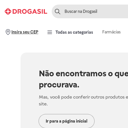
Farmácias
Insira seu CEP
Todas as categorias
Não encontramos o que
procurava.
Mas, você pode conferir outros produtos 
site.
Ir para a página inicial