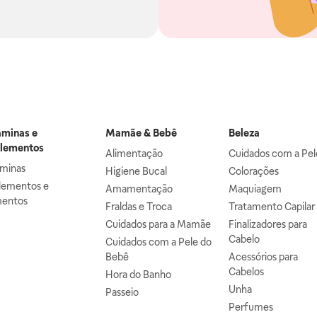
aminas e
Mamãe & Bebê
Beleza
lementos
Alimentação
Cuidados com a Pel
aminas
Higiene Bucal
Colorações
lementos e
Amamentação
Maquiagem
mentos
Fraldas e Troca
Tratamento Capilar
Cuidados para a Mamãe
Finalizadores para
Cabelo
Cuidados com a Pele do
Bebê
Acessórios para
Cabelos
Hora do Banho
Unha
Passeio
Perfumes