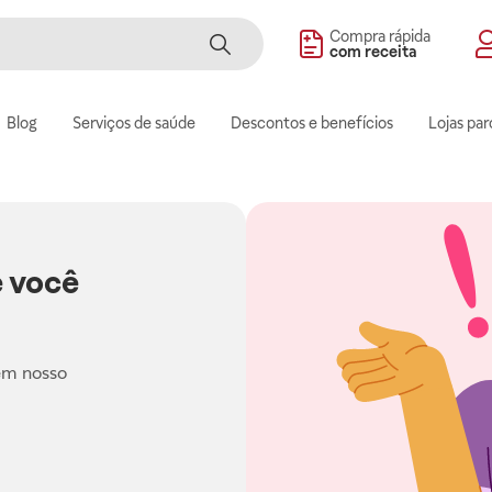
Compra rápida
com receita
Blog
Serviços de saúde
Descontos e benefícios
Lojas par
 você
em nosso