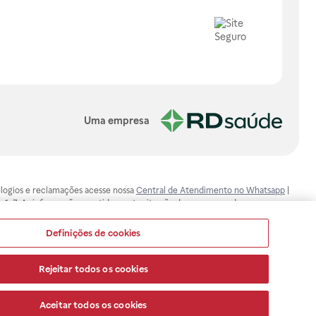
Uma empresa
, elogios e reclamações acesse nossa
Central de Atendimento no Whatsapp
|
-1-7. As informações contidas neste site não devem ser usadas para
ualquer problema de saúde e prescrever o tratamento adequado. Ao
ores esclarecimentos, consultar o site: www.anvisa.gov.br. A Raia Drogasil
Definições de cookies
ça dos clientes são compromissos da Raia Drogasil SA. Todos os pedidos
Rejeitar todos os cookies
Aceitar todos os cookies