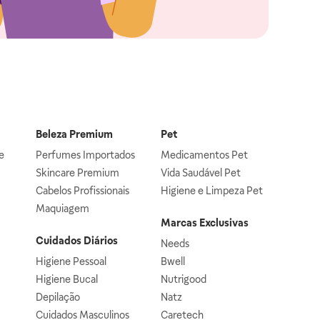
Beleza Premium
Pet
e
Perfumes Importados
Medicamentos Pet
Skincare Premium
Vida Saudável Pet
Cabelos Profissionais
Higiene e Limpeza Pet
Maquiagem
Marcas Exclusivas
Cuidados Diários
Needs
Higiene Pessoal
Bwell
Higiene Bucal
Nutrigood
Depilação
Natz
Cuidados Masculinos
Caretech