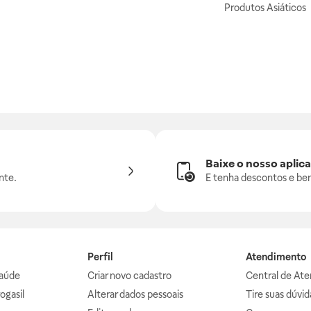
Produtos Asiáticos
Baixe o nosso aplica
nte.
E tenha descontos e ben
Perfil
Atendimento
aúde
Criar novo cadastro
Central de At
ogasil
Alterar dados pessoais
Tire suas dúvi