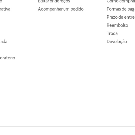
e
Editar endereços
Como comprar 
ativa
Acompanhar um pedido
Formas de pa
Prazo de entre
Reembolso
Troca
mada
Devolução
oratório