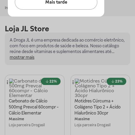
Mais tarde
Início
JL Store
Loja
JL Store
A Droga JL é uma empresa dedicada ao comércio eletrônico,
com foco em produtos de saúde e beleza. Nosso catálogo
reúne desde vitaminas e suplementos alimentares até
dermocosméticos, como protetores solares, hidratantes e
mostrar mais
cremes de tratamento. Estamos presentes nos maiores
marketplaces do Brasil, oferecendo sempre produtos 100%
originais, atendimento humanizado e entregas rápidas. Nosso
compromisso é proporcionar aos clientes cuidado,
22%
23%
praticidade e confiança em cada compra, ajudando a
promover qualidade de vida e bem-estar.
Carbonato de Cálcio
Motidres Cúrcuma +
500mg Prevcal 60compr -
Colágeno Tipo 2 + Ácido
Cálcio Elementar
Hialurônico 30cpr
Massime
Massime
Loja parceira
Drogasil
Loja parceira
Drogasil