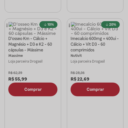
10%
20%
D'osseo Km - Cálcio +
Imecalcio 600mg + 400ui -
Magnésio + D3 e K2 - 60
Cálcio + Vit D3 - 60
cápsulas - Mássime
comprimidos
Massime
Nutivit
Loja parceira
Drogasil
Loja parceira
Drogasil
R$
62,39
R$
28,36
R$
55,99
R$
22,69
Comprar
Comprar