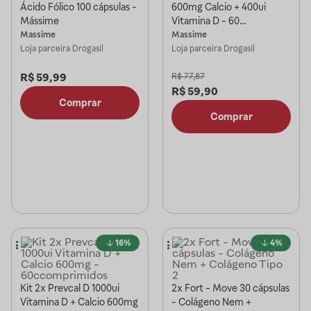
Ácido Fólico 100 cápsulas -
600mg Calcio + 400ui
Mássime
Vitamina D - 60
comprimidos
Massime
Massime
Loja parceira
Drogasil
Loja parceira
Drogasil
R$
59,99
R$
77,87
R$
59,90
Comprar
Comprar
16%
4%
Kit 2x Prevcal D 1000ui
2x Fort - Move 30 cápsulas
Vitamina D + Calcio 600mg
- Colágeno Nem +