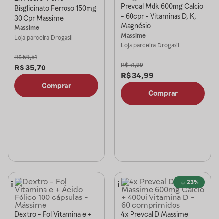
Prevcal Mdk 600mg Calcio
Bisglicinato Ferroso 150mg
- 60cpr - Vitaminas D, K,
30 Cpr Massime
Magnésio
Massime
Massime
Loja parceira
Drogasil
Loja parceira
Drogasil
R$
59,51
R$
41,99
R$
35,70
R$
34,99
Comprar
Comprar
23%
Dextro - Fol Vitamina e +
4x Prevcal D Massime