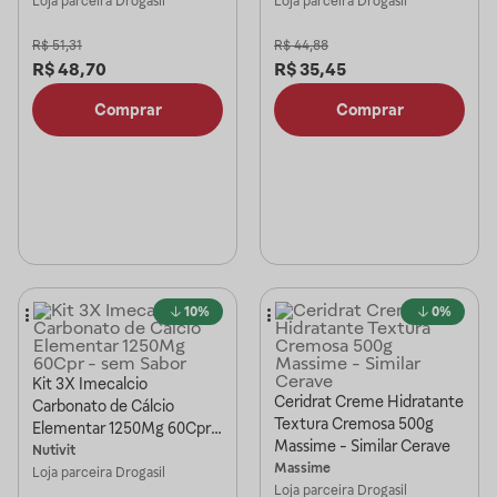
Loja parceira
Drogasil
Loja parceira
Drogasil
R$
51,31
R$
44,88
R$
48,70
R$
35,45
Comprar
Comprar
10%
0%
Kit 3X Imecalcio
Ceridrat Creme Hidratante
Carbonato de Cálcio
Textura Cremosa 500g
Elementar 1250Mg 60Cpr -
Massime - Similar Cerave
sem Sabor
Nutivit
Massime
Loja parceira
Drogasil
Loja parceira
Drogasil