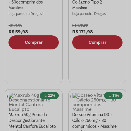
- 60ccomprimidos
Colágeno Tipo 2
Massime
Massime
Loja parceira
Drogasil
Loja parceira
Drogasil
R$
71,05
R$
179,99
R$
59,98
R$
171,98
Comprar
Comprar
22%
31%
Maxrub 40g Pomada
Dosseo Vitamina D3 +
Descongestionante
Cálcio 250mg - 30
Mentol Canfora Eucalipto
comprimidos - Massime