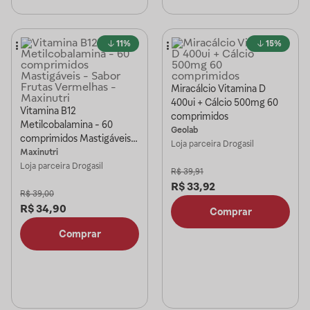
11%
15%
Miracálcio Vitamina D
400ui + Cálcio 500mg 60
Vitamina B12
comprimidos
Metilcobalamina - 60
Geolab
comprimidos Mastigáveis -
Loja parceira
Drogasil
Sabor Frutas Vermelhas -
Maxinutri
Maxinutri
Loja parceira
Drogasil
R$
39,91
R$
33,92
R$
39,00
R$
34,90
Comprar
Comprar