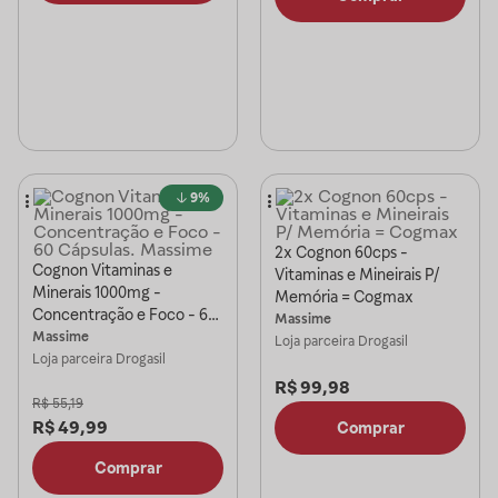
9%
2x Cognon 60cps -
Cognon Vitaminas e
Vitaminas e Mineirais P/
Minerais 1000mg -
Memória = Cogmax
Concentração e Foco - 60
Massime
Cápsulas. Massime
Massime
Loja parceira
Drogasil
Loja parceira
Drogasil
R$
99,98
R$
55,19
R$
49,99
Comprar
Comprar