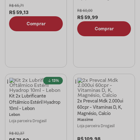
R$
65,71
R$
60,00
R$
59,13
R$
59,99
Comprar
Comprar
13%
Kit 2x Lubrificante
2x Prevcal Mdk 2.000ui
Oftálmico Estéril Hyadrop
60cpr - Vitaminas D, K,
10ml - Lebon
Magnésio, Calcio
Lebon
Massime
Loja parceira
Drogasil
Loja parceira
Drogasil
R$
82,37
R$
109,98