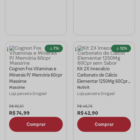
7%
12%
Cognon Fos Vitaminas e
Kit 2X Imecalcio
Minerais P/ Memória 60cpr
Carbonato de Cálcio
Massime
Elementar 1250Mg 60Cpr
sem Sabor
Massime
Nutivit
Loja parceira
Drogasil
Loja parceira
Drogasil
R$
80,51
R$
48,76
R$
74,99
R$
42,90
Comprar
Comprar