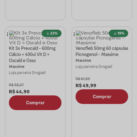
23%
19%
Kit 3x Prevcald - 600mg
Venofleb 50mg 60 cápsulas
Cálcio + 400ui Vit D =
Picnogenol - Massime
Oscald e Osso
Massime
Massime
Loja parceira
Drogasil
Loja parceira
Drogasil
R$
61,59
R$
49,99
R$
58,37
R$
44,90
Comprar
Comprar