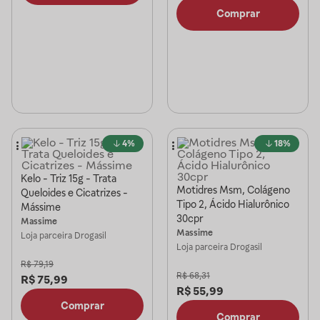
Comprar
4%
18%
Kelo - Triz 15g - Trata
Motidres Msm, Colágeno
Queloides e Cicatrizes -
Tipo 2, Ácido Hialurônico
Mássime
30cpr
Massime
Massime
Loja parceira
Drogasil
Loja parceira
Drogasil
R$
79,19
R$
68,31
R$
75,99
R$
55,99
Comprar
Comprar