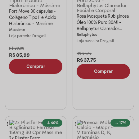
Fort Move 30 cápsulas -
Rosa Mosqueta Rubiginosa
Colágeno Tipo Ii e Ácido
Óleo 100% Puro 30Ml -
Hialurônico - Mássime
Bellaphytus Clareador
Massime
Facial e Corporal
Bellaphytus
Loja parceira
Drogasil
Loja parceira
Drogasil
R$
90,00
R$
37,76
R$
85,99
R$
37,75
Comprar
Comprar
40%
17%
2x Plusfer Ferro