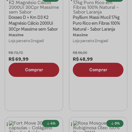
Dosseo D + Km D3 K2
Psyllium Massi Mucil 174g
Magnésio Cálcio 2000Ui
Puro Rico em Fibras 100%
30Cpr Massime sem Sabor
Natural - Sabor Laranja
Massime
Massime
Loja parceira
Drogasil
Loja parceira
Drogasil
R$
73,72
R$
56,00
R$
69,99
R$
48,99
Comprar
Comprar
4%
0%