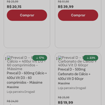
R$
25,99
R$
51,98
R$
20,15
R$
39,99
Comprar
Comprar
17%
23%
Prevcal D - 500mg
Prevcal D - 600mg Cálcio +
Carbonato de Cálcio +
400ui Vit D3 - 60
400ui Vit D 60cpr
comprimidos - Mássime
Massime
Massime
Loja parceira
Drogasil
Loja parceira
Drogasil
R$
25,98
R$
24,00
R$
19,99