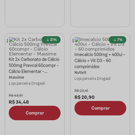
21%
7%
Imecalcio 500mg + 400ui -
Kit 2x Carbonato de Cálcio
Cálcio + Vit D3 - 60
500mg Prevcal 60compr -
comprimidos
Cálcio Elementar -
Nutivit
Massime
Massime
Loja parceira
Drogasil
Loja parceira
Drogasil
R$
22,41
R$
43,81
R$
20,90
R$
34,48
Comprar
Comprar