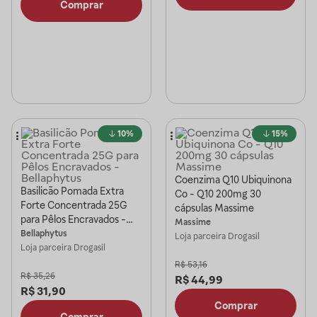
Comprar
10%
15%
Coenzima Q10 Ubiquinona
Basilicão Pomada Extra
Co - Q10 200mg 30
Forte Concentrada 25G
cápsulas Massime
para Pêlos Encravados -
Massime
Bellaphytus
Bellaphytus
Loja parceira
Drogasil
Loja parceira
Drogasil
R$
53,16
R$
35,26
R$
44,99
R$
31,90
Comprar
Comprar