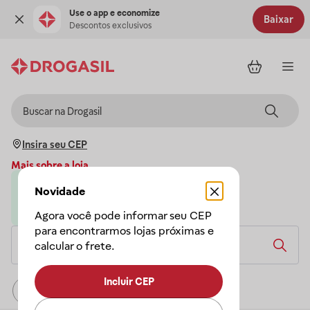
Use o app e economize
Baixar
Descontos exclusivos
Insira seu CEP
Mais sobre a loja
Novidade
Loja parceira da Drogasil
A Drogasil garante a sua compra
Agora você pode informar seu CEP
para encontrarmos lojas próximas e
calcular o frete.
Incluir CEP
Relevância