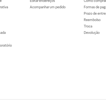
e
Editar endereços
Como comprar 
ativa
Acompanhar um pedido
Formas de pa
Prazo de entre
Reembolso
Troca
mada
Devolução
oratório