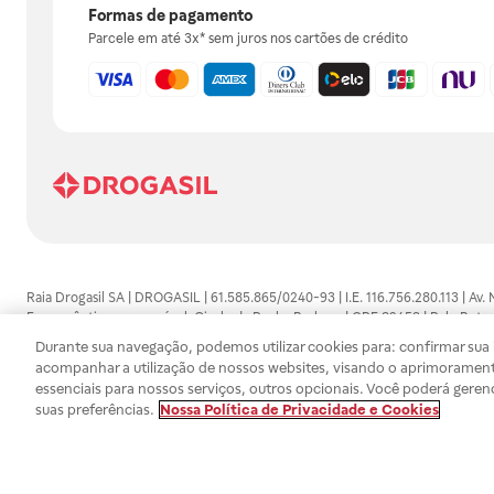
Formas de pagamento
Parcele em até 3x* sem juros nos cartões de crédito
Raia Drogasil SA | DROGASIL | 61.585.865/0240-93 | I.E. 116.756.280.113 | Av.
Farmacêutico responsável: Gisele da Penha Barbosa | CRF 89453 | Polo Butan
automedicação e não substituem, em hipótese alguma, as orientações dadas 
Durante sua navegação, podemos utilizar cookies para: confirmar sua i
persistirem os sintomas, um médico deverá ser consultado. Os preços e promoç
acompanhar a utilização de nossos websites, visando o aprimorament
SA trabalha com as tecnologias mais avançadas de proteção de dados, para qu
essenciais para nossos serviços, outros opcionais. Você poderá geren
efetuados estão sujeitos à confirmação da disponibilidade de produto em no
suas preferências.
Nossa Política de Privacidade e Cookies