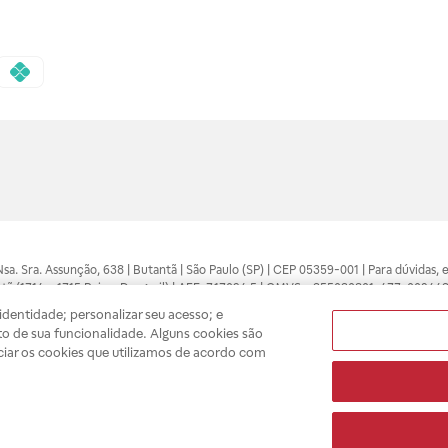
 Nsa. Sra. Assunção, 638 | Butantã | São Paulo (SP) | CEP 05359-001 | Para dúvidas
tã (1714 e 1715 Raia e Drogasil) | AFE: 7.17094.5 | CMVS - 355030801-477-002443
pelo profissional da área médica. Somente o médico está apto a diagnosticar q
dentidade; personalizar seu acesso; e
ões divulgados no site são válidos apenas para compras feitas pela internet. Mai
o de sua funcionalidade. Alguns cookies são
e você possa realizar suas compras com tranquilidade. A privacidade e a seguran
ciar os cookies que utilizamos de acordo com
sso estoque.
A
Drogasil
segue as determinações da