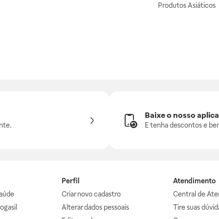
Produtos Asiáticos
Baixe o nosso aplica
nte.
E tenha descontos e ben
Perfil
Atendimento
aúde
Criar novo cadastro
Central de At
ogasil
Alterar dados pessoais
Tire suas dúvi