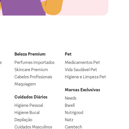
Beleza Premium
Pet
e
Perfumes Importados
Medicamentos Pet
Skincare Premium
Vida Saudável Pet
Cabelos Profissionais
Higiene e Limpeza Pet
Maquiagem
Marcas Exclusivas
Cuidados Diários
Needs
Higiene Pessoal
Bwell
Higiene Bucal
Nutrigood
Depilação
Natz
Cuidados Masculinos
Caretech