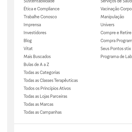
Sustentabilidade
Serviços de Saúd
Ética e Compliance
Vacinação Corpor
Trabalhe Conosco
Manipulação
Imprensa
Univers
Investidores
Compre e Retire
Blog
Compra Progra
Vitat
Seus Pontos stix
Mais Buscados
Programa de Lab
Bulas de A a Z
Todas as Categorias
Todas as Classes Terapêuticas
Todos os Princípios Ativos
Todas as Lojas Parceiras
Todas as Marcas
Todas as Campanhas