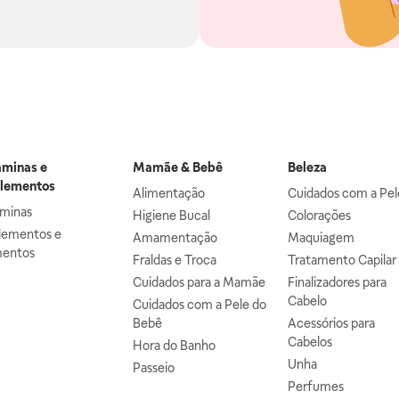
aminas e
Mamãe & Bebê
Beleza
lementos
Alimentação
Cuidados com a Pel
aminas
Higiene Bucal
Colorações
lementos e
Amamentação
Maquiagem
mentos
Fraldas e Troca
Tratamento Capilar
Cuidados para a Mamãe
Finalizadores para
Cabelo
Cuidados com a Pele do
Bebê
Acessórios para
Cabelos
Hora do Banho
Unha
Passeio
Perfumes