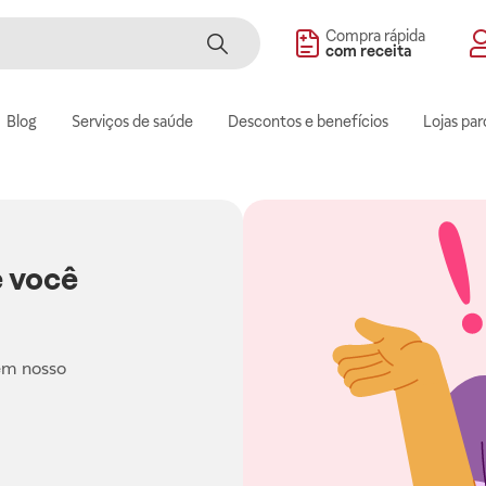
Compra rápida
com receita
Blog
Serviços de saúde
Descontos e benefícios
Lojas par
 você
em nosso