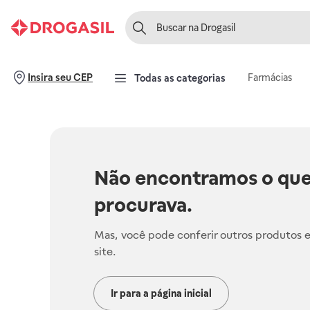
Farmácias
Insira seu CEP
Todas as categorias
Não encontramos o que
procurava.
Mas, você pode conferir outros produtos 
site.
Ir para a página inicial