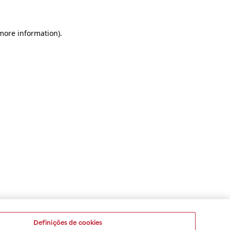
 more information)
.
Definições de cookies