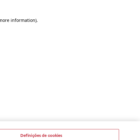
 more information)
.
Definições de cookies