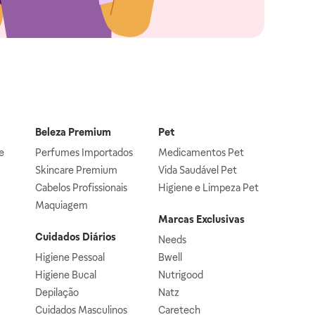
Beleza Premium
Pet
e
Perfumes Importados
Medicamentos Pet
Skincare Premium
Vida Saudável Pet
Cabelos Profissionais
Higiene e Limpeza Pet
Maquiagem
Marcas Exclusivas
Cuidados Diários
Needs
Higiene Pessoal
Bwell
Higiene Bucal
Nutrigood
Depilação
Natz
Cuidados Masculinos
Caretech