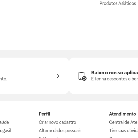
Produtos Asiáticos
Baixe o nosso aplica
nte.
E tenha descontos e ben
Perfil
Atendimento
aúde
Criar novo cadastro
Central de At
ogasil
Alterar dados pessoais
Tire suas dúvi