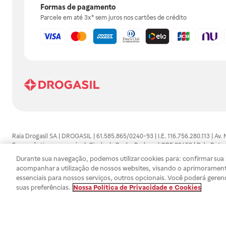
Formas de pagamento
Parcele em até 3x* sem juros nos cartões de crédito
Raia Drogasil SA | DROGASIL | 61.585.865/0240-93 | I.E. 116.756.280.113 | Av.
Farmacêutico responsável: Gisele da Penha Barbosa | CRF 89453 | Polo Butan
automedicação e não substituem, em hipótese alguma, as orientações dadas 
Durante sua navegação, podemos utilizar cookies para: confirmar sua i
persistirem os sintomas, um médico deverá ser consultado. Os preços e promoç
acompanhar a utilização de nossos websites, visando o aprimorament
SA trabalha com as tecnologias mais avançadas de proteção de dados, para qu
essenciais para nossos serviços, outros opcionais. Você poderá geren
efetuados estão sujeitos à confirmação da disponibilidade de produto em no
suas preferências.
Nossa Política de Privacidade e Cookies