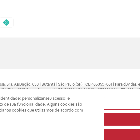
 Nsa. Sra. Assunção, 638 | Butantã | São Paulo (SP) | CEP 05359-001 | Para dúvidas
tã (1714 e 1715 Raia e Drogasil) | AFE: 7.17094.5 | CMVS - 355030801-477-002443
pelo profissional da área médica. Somente o médico está apto a diagnosticar q
dentidade; personalizar seu acesso; e
ões divulgados no site são válidos apenas para compras feitas pela internet. Mai
o de sua funcionalidade. Alguns cookies são
e você possa realizar suas compras com tranquilidade. A privacidade e a seguran
ciar os cookies que utilizamos de acordo com
sso estoque.
A
Drogasil
segue as determinações da