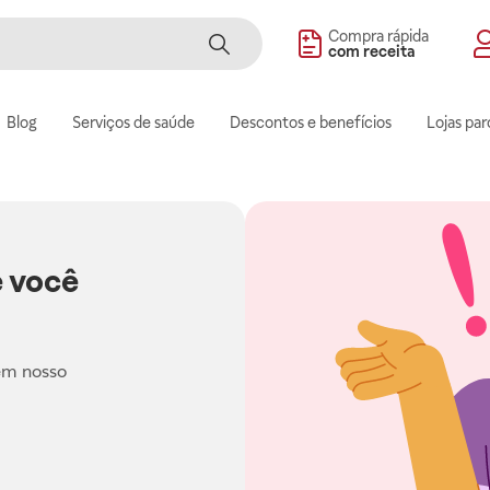
Compra rápida
com receita
Blog
Serviços de saúde
Descontos e benefícios
Lojas par
 você
em nosso