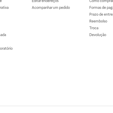
e
Editar endereços
Como comprar 
ativa
Acompanhar um pedido
Formas de pa
Prazo de entre
Reembolso
Troca
mada
Devolução
oratório