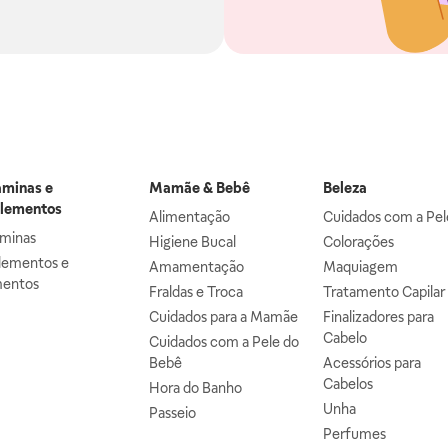
aminas e
Mamãe & Bebê
Beleza
lementos
Alimentação
Cuidados com a Pel
aminas
Higiene Bucal
Colorações
lementos e
Amamentação
Maquiagem
mentos
Fraldas e Troca
Tratamento Capilar
Cuidados para a Mamãe
Finalizadores para
Cabelo
Cuidados com a Pele do
Bebê
Acessórios para
Cabelos
Hora do Banho
Unha
Passeio
Perfumes