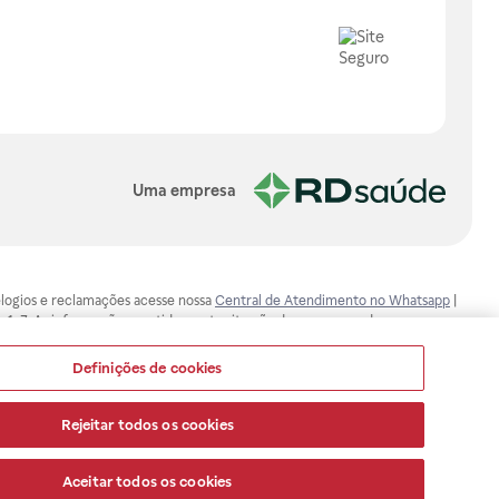
Uma empresa
, elogios e reclamações acesse nossa
Central de Atendimento no Whatsapp
|
-1-7. As informações contidas neste site não devem ser usadas para
ualquer problema de saúde e prescrever o tratamento adequado. Ao
ores esclarecimentos, consultar o site: www.anvisa.gov.br. A Raia Drogasil
Definições de cookies
ça dos clientes são compromissos da Raia Drogasil SA. Todos os pedidos
Rejeitar todos os cookies
Aceitar todos os cookies