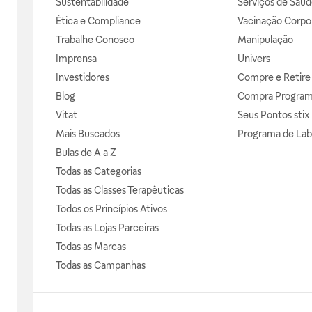
Sustentabilidade
Serviços de Saúd
Ética e Compliance
Vacinação Corpor
Trabalhe Conosco
Manipulação
Imprensa
Univers
Investidores
Compre e Retire
Blog
Compra Progra
Vitat
Seus Pontos stix
Mais Buscados
Programa de Lab
Bulas de A a Z
Todas as Categorias
Todas as Classes Terapêuticas
Todos os Princípios Ativos
Todas as Lojas Parceiras
Todas as Marcas
Todas as Campanhas