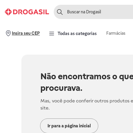
Farmácias
Insira seu CEP
Todas as categorias
Não encontramos o que
procurava.
Mas, você pode conferir outros produtos 
site.
Ir para a página inicial