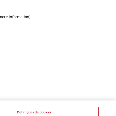
 more information)
.
Definições de cookies