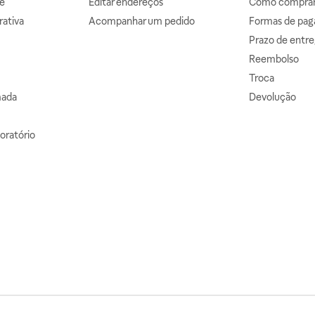
e
Editar endereços
Como comprar 
ativa
Acompanhar um pedido
Formas de pa
Prazo de entre
Reembolso
Troca
mada
Devolução
oratório