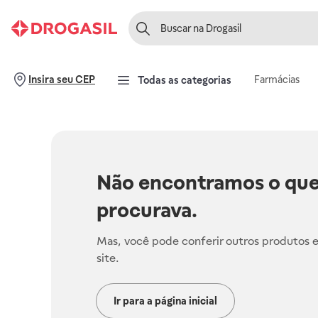
Farmácias
Insira seu CEP
Todas as categorias
Não encontramos o que
procurava.
Mas, você pode conferir outros produtos 
site.
Ir para a página inicial