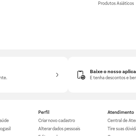
Produtos Asiáticos
Baixe o nosso aplica
nte.
E tenha descontos e ben
Perfil
Atendimento
aúde
Criar novo cadastro
Central de At
ogasil
Alterar dados pessoais
Tire suas dúvi