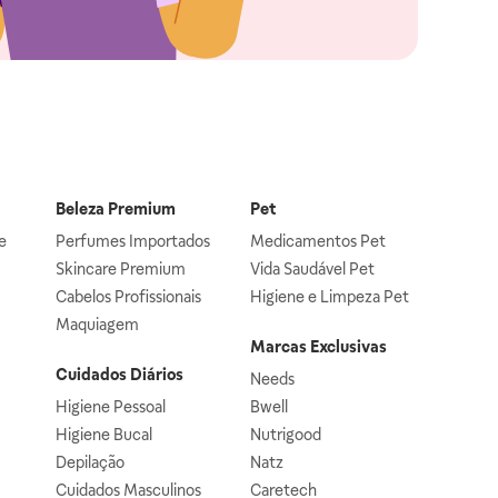
Beleza Premium
Pet
e
Perfumes Importados
Medicamentos Pet
Skincare Premium
Vida Saudável Pet
Cabelos Profissionais
Higiene e Limpeza Pet
Maquiagem
Marcas Exclusivas
Cuidados Diários
Needs
Higiene Pessoal
Bwell
Higiene Bucal
Nutrigood
Depilação
Natz
Cuidados Masculinos
Caretech