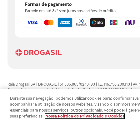
Formas de pagamento
Parcele em até 3x* sem juros nos cartões de crédito
Raia Drogasil SA | DROGASIL | 61.585.865/0240-93 | I.E. 116.756.280.113 | Av.
Farmacêutico responsável: Gisele da Penha Barbosa | CRF 89453 | Polo Butan
automedicação e não substituem, em hipótese alguma, as orientações dadas 
Durante sua navegação, podemos utilizar cookies para: confirmar sua i
persistirem os sintomas, um médico deverá ser consultado. Os preços e promoç
acompanhar a utilização de nossos websites, visando o aprimorament
SA trabalha com as tecnologias mais avançadas de proteção de dados, para qu
essenciais para nossos serviços, outros opcionais. Você poderá geren
efetuados estão sujeitos à confirmação da disponibilidade de produto em no
suas preferências.
Nossa Política de Privacidade e Cookies