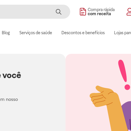
Compra rápida
com receita
Blog
Serviços de saúde
Descontos e benefícios
Lojas par
 você
em nosso