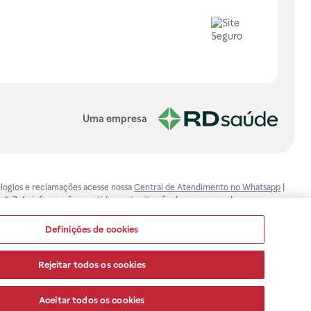
Uma empresa
, elogios e reclamações acesse nossa
Central de Atendimento no Whatsapp
|
-1-7. As informações contidas neste site não devem ser usadas para
ualquer problema de saúde e prescrever o tratamento adequado. Ao
ores esclarecimentos, consultar o site: www.anvisa.gov.br. A Raia Drogasil
Definições de cookies
ça dos clientes são compromissos da Raia Drogasil SA. Todos os pedidos
Rejeitar todos os cookies
Aceitar todos os cookies