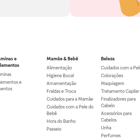
aminas e
Mamãe & Bebê
Beleza
lementos
Alimentação
Cuidados com a Pel
aminas
Higiene Bucal
Colorações
lementos e
Amamentação
Maquiagem
mentos
Fraldas e Troca
Tratamento Capilar
Cuidados para a Mamãe
Finalizadores para
Cabelo
Cuidados com a Pele do
Bebê
Acessórios para
Cabelos
Hora do Banho
Unha
Passeio
Perfumes