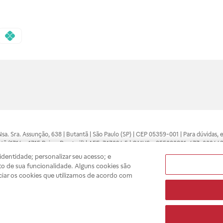
 Nsa. Sra. Assunção, 638 | Butantã | São Paulo (SP) | CEP 05359-001 | Para dúvidas
tã (1714 e 1715 Raia e Drogasil) | AFE: 7.17094.5 | CMVS - 355030801-477-002443
pelo profissional da área médica. Somente o médico está apto a diagnosticar q
dentidade; personalizar seu acesso; e
ões divulgados no site são válidos apenas para compras feitas pela internet. Mai
o de sua funcionalidade. Alguns cookies são
e você possa realizar suas compras com tranquilidade. A privacidade e a seguran
ciar os cookies que utilizamos de acordo com
sso estoque.
A
Drogasil
segue as determinações da