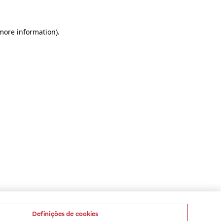
 more information)
.
Definições de cookies