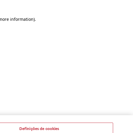
 more information)
.
Definições de cookies