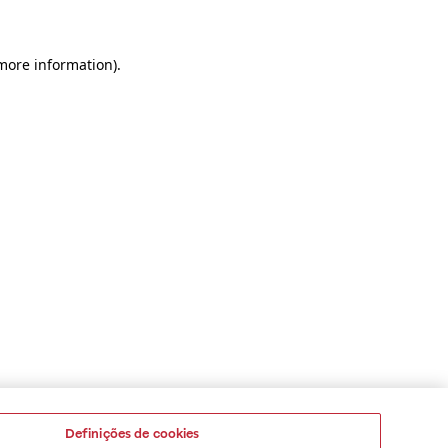
 more information)
.
Definições de cookies