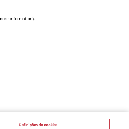
 more information)
.
Definições de cookies