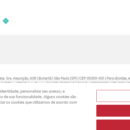
 Nsa. Sra. Assunção, 638 | Butantã | São Paulo (SP) | CEP 05359-001 | Para dúvidas
tã (1714 e 1715 Raia e Drogasil) | AFE: 7.17094.5 | CMVS - 355030801-477-002443
pelo profissional da área médica. Somente o médico está apto a diagnosticar q
dentidade; personalizar seu acesso; e
ões divulgados no site são válidos apenas para compras feitas pela internet. Mai
o de sua funcionalidade. Alguns cookies são
e você possa realizar suas compras com tranquilidade. A privacidade e a seguran
ciar os cookies que utilizamos de acordo com
sso estoque.
A
Drogasil
segue as determinações da