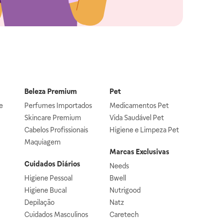
Beleza Premium
Pet
e
Perfumes Importados
Medicamentos Pet
Skincare Premium
Vida Saudável Pet
Cabelos Profissionais
Higiene e Limpeza Pet
Maquiagem
Marcas Exclusivas
Cuidados Diários
Needs
Higiene Pessoal
Bwell
Higiene Bucal
Nutrigood
Depilação
Natz
Cuidados Masculinos
Caretech