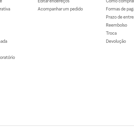
e
Editar endereços
Como comprar 
ativa
Acompanhar um pedido
Formas de pa
Prazo de entre
Reembolso
Troca
mada
Devolução
oratório