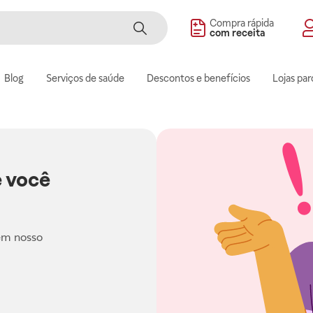
Compra rápida
com receita
Blog
Serviços de saúde
Descontos e benefícios
Lojas par
 você
em nosso