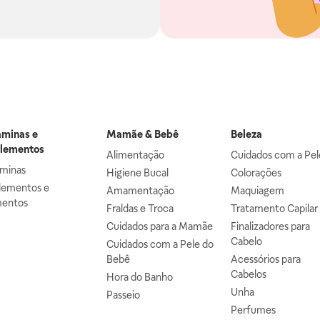
aminas e
Mamãe & Bebê
Beleza
lementos
Alimentação
Cuidados com a Pel
aminas
Higiene Bucal
Colorações
lementos e
Amamentação
Maquiagem
mentos
Fraldas e Troca
Tratamento Capilar
Cuidados para a Mamãe
Finalizadores para
Cabelo
Cuidados com a Pele do
Bebê
Acessórios para
Cabelos
Hora do Banho
Unha
Passeio
Perfumes