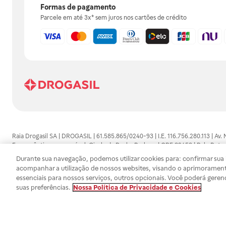
Formas de pagamento
Parcele em até 3x* sem juros nos cartões de crédito
Raia Drogasil SA | DROGASIL | 61.585.865/0240-93 | I.E. 116.756.280.113 | Av.
Farmacêutico responsável: Gisele da Penha Barbosa | CRF 89453 | Polo Butan
automedicação e não substituem, em hipótese alguma, as orientações dadas 
Durante sua navegação, podemos utilizar cookies para: confirmar sua i
persistirem os sintomas, um médico deverá ser consultado. Os preços e promoç
acompanhar a utilização de nossos websites, visando o aprimorament
SA trabalha com as tecnologias mais avançadas de proteção de dados, para qu
essenciais para nossos serviços, outros opcionais. Você poderá geren
efetuados estão sujeitos à confirmação da disponibilidade de produto em no
suas preferências.
Nossa Política de Privacidade e Cookies