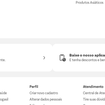
Produtos Asiáticos
Baixe o nosso aplica
nte.
E tenha descontos e ben
Perfil
Atendimento
aúde
Criar novo cadastro
Central de At
ogasil
Alterar dados pessoais
Tire suas dúvi