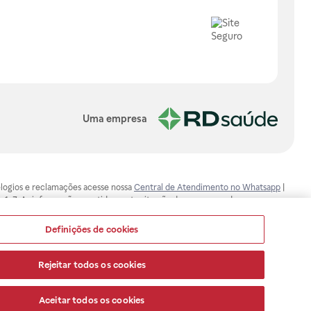
Uma empresa
, elogios e reclamações acesse nossa
Central de Atendimento no Whatsapp
|
-1-7. As informações contidas neste site não devem ser usadas para
ualquer problema de saúde e prescrever o tratamento adequado. Ao
ores esclarecimentos, consultar o site: www.anvisa.gov.br. A Raia Drogasil
Definições de cookies
ça dos clientes são compromissos da Raia Drogasil SA. Todos os pedidos
Rejeitar todos os cookies
Aceitar todos os cookies