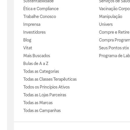
Sustentabilidade
Serviços de Saúd
Ética e Compliance
Vacinação Corpor
Trabalhe Conosco
Manipulação
Imprensa
Univers
Investidores
Compre e Retire
Blog
Compra Progra
Vitat
Seus Pontos stix
Mais Buscados
Programa de Lab
Bulas de A a Z
Todas as Categorias
Todas as Classes Terapêuticas
Todos os Princípios Ativos
Todas as Lojas Parceiras
Todas as Marcas
Todas as Campanhas