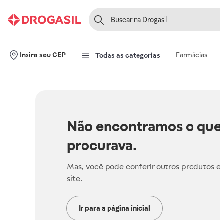
Farmácias
Insira seu CEP
Todas as categorias
Não encontramos o que
procurava.
Mas, você pode conferir outros produtos 
site.
Ir para a página inicial