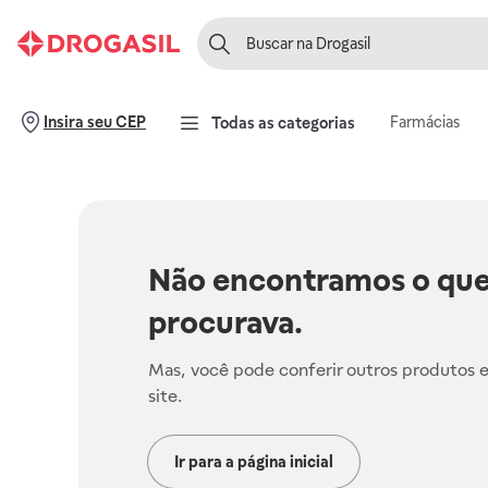
Farmácias
Insira seu CEP
Todas as categorias
Não encontramos o que
procurava.
Mas, você pode conferir outros produtos 
site.
Ir para a página inicial