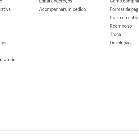
e
Editar endereços
Como comprar 
ativa
Acompanhar um pedido
Formas de pa
Prazo de entre
Reembolso
Troca
mada
Devolução
oratório