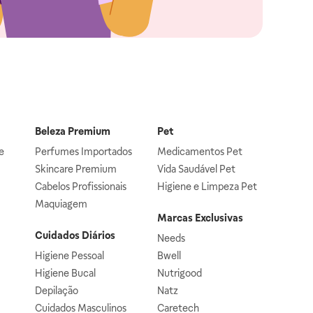
Beleza Premium
Pet
e
Perfumes Importados
Medicamentos Pet
Skincare Premium
Vida Saudável Pet
Cabelos Profissionais
Higiene e Limpeza Pet
Maquiagem
Marcas Exclusivas
Cuidados Diários
Needs
Higiene Pessoal
Bwell
Higiene Bucal
Nutrigood
Depilação
Natz
Cuidados Masculinos
Caretech