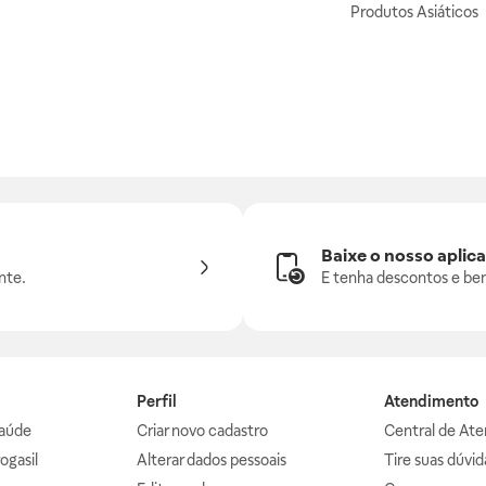
Produtos Asiáticos
Baixe o nosso aplica
nte.
E tenha descontos e ben
Perfil
Atendimento
aúde
Criar novo cadastro
Central de At
ogasil
Alterar dados pessoais
Tire suas dúvi