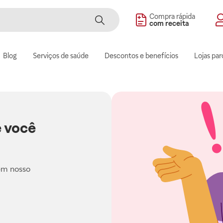
Compra rápida
com receita
Blog
Serviços de saúde
Descontos e benefícios
Lojas par
 você
em nosso