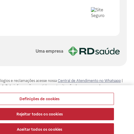
Uma empresa
, elogios e reclamações acesse nossa
Central de Atendimento no Whatsapp
|
-1-7. As informações contidas neste site não devem ser usadas para
ualquer problema de saúde e prescrever o tratamento adequado. Ao
ores esclarecimentos, consultar o site: www.anvisa.gov.br. A Raia Drogasil
Definições de cookies
ça dos clientes são compromissos da Raia Drogasil SA. Todos os pedidos
Rejeitar todos os cookies
Aceitar todos os cookies