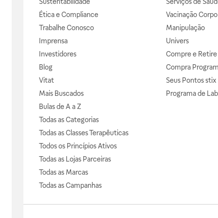
Sustentabilidade
Serviços de Saúd
Ética e Compliance
Vacinação Corpor
Trabalhe Conosco
Manipulação
Imprensa
Univers
Investidores
Compre e Retire
Blog
Compra Progra
Vitat
Seus Pontos stix
Mais Buscados
Programa de Lab
Bulas de A a Z
Todas as Categorias
Todas as Classes Terapêuticas
Todos os Princípios Ativos
Todas as Lojas Parceiras
Todas as Marcas
Todas as Campanhas