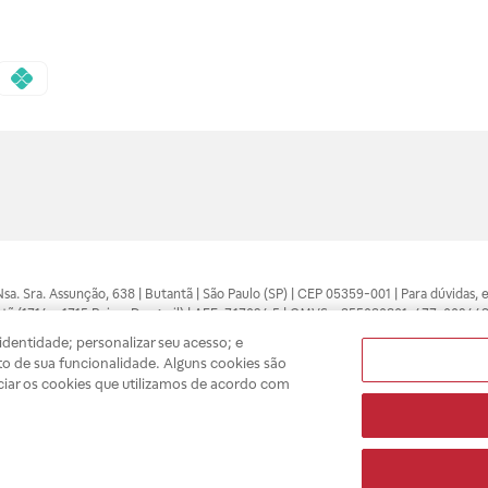
 Nsa. Sra. Assunção, 638 | Butantã | São Paulo (SP) | CEP 05359-001 | Para dúvidas
tã (1714 e 1715 Raia e Drogasil) | AFE: 7.17094.5 | CMVS - 355030801-477-002443
pelo profissional da área médica. Somente o médico está apto a diagnosticar q
dentidade; personalizar seu acesso; e
ões divulgados no site são válidos apenas para compras feitas pela internet. Mai
o de sua funcionalidade. Alguns cookies são
e você possa realizar suas compras com tranquilidade. A privacidade e a seguran
ciar os cookies que utilizamos de acordo com
sso estoque.
A
Drogasil
segue as determinações da