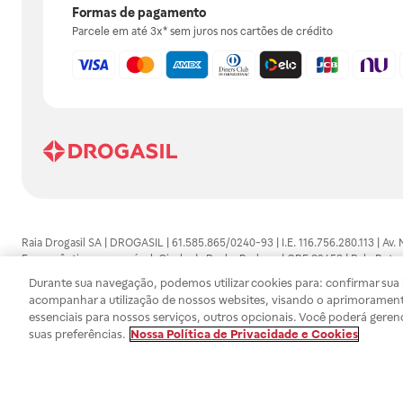
Formas de pagamento
Parcele em até 3x* sem juros nos cartões de crédito
Raia Drogasil SA | DROGASIL | 61.585.865/0240-93 | I.E. 116.756.280.113 | Av.
Farmacêutico responsável: Gisele da Penha Barbosa | CRF 89453 | Polo Butan
automedicação e não substituem, em hipótese alguma, as orientações dadas 
Durante sua navegação, podemos utilizar cookies para: confirmar sua i
persistirem os sintomas, um médico deverá ser consultado. Os preços e promoç
acompanhar a utilização de nossos websites, visando o aprimorament
SA trabalha com as tecnologias mais avançadas de proteção de dados, para qu
essenciais para nossos serviços, outros opcionais. Você poderá geren
efetuados estão sujeitos à confirmação da disponibilidade de produto em no
suas preferências.
Nossa Política de Privacidade e Cookies