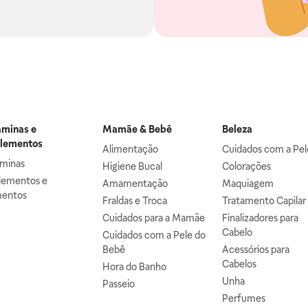
aminas e
Mamãe & Bebê
Beleza
lementos
Alimentação
Cuidados com a Pel
aminas
Higiene Bucal
Colorações
lementos e
Amamentação
Maquiagem
mentos
Fraldas e Troca
Tratamento Capilar
Cuidados para a Mamãe
Finalizadores para
Cabelo
Cuidados com a Pele do
Bebê
Acessórios para
Cabelos
Hora do Banho
Unha
Passeio
Perfumes