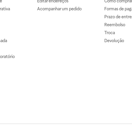
e
Editar endereços
Como comprar 
ativa
Acompanhar um pedido
Formas de pa
Prazo de entre
Reembolso
Troca
mada
Devolução
oratório