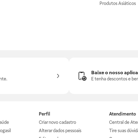
Produtos Asiáticos
Baixe o nosso aplica
nte.
E tenha descontos e ben
Perfil
Atendimento
aúde
Criar novo cadastro
Central de At
ogasil
Alterar dados pessoais
Tire suas dúvi