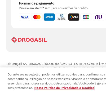
Formas de pagamento
Parcele em até 3x* sem juros nos cartões de crédito
Raia Drogasil SA | DROGASIL | 61.585.865/0240-93 | I.E. 116.756.280.113 | Av.
Farmacêutico responsável: Gisele da Penha Barbosa | CRF 89453 | Polo Butan
automedicação e não substituem, em hipótese alguma, as orientações dadas 
Durante sua navegação, podemos utilizar cookies para: confirmar sua i
persistirem os sintomas, um médico deverá ser consultado. Os preços e promoç
acompanhar a utilização de nossos websites, visando o aprimorament
SA trabalha com as tecnologias mais avançadas de proteção de dados, para qu
essenciais para nossos serviços, outros opcionais. Você poderá geren
efetuados estão sujeitos à confirmação da disponibilidade de produto em no
suas preferências.
Nossa Política de Privacidade e Cookies