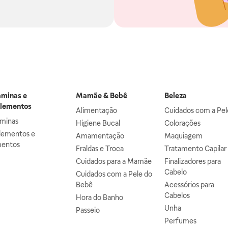
aminas e
Mamãe & Bebê
Beleza
lementos
Alimentação
Cuidados com a Pel
aminas
Higiene Bucal
Colorações
lementos e
Amamentação
Maquiagem
mentos
Fraldas e Troca
Tratamento Capilar
Cuidados para a Mamãe
Finalizadores para
Cabelo
Cuidados com a Pele do
Bebê
Acessórios para
Cabelos
Hora do Banho
Unha
Passeio
Perfumes