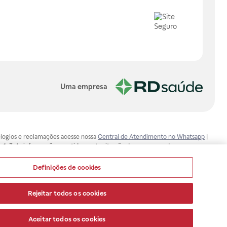
Uma empresa
, elogios e reclamações acesse nossa
Central de Atendimento no Whatsapp
|
-1-7. As informações contidas neste site não devem ser usadas para
ualquer problema de saúde e prescrever o tratamento adequado. Ao
ores esclarecimentos, consultar o site: www.anvisa.gov.br. A Raia Drogasil
Definições de cookies
ça dos clientes são compromissos da Raia Drogasil SA. Todos os pedidos
Rejeitar todos os cookies
Aceitar todos os cookies