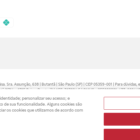
 Nsa. Sra. Assunção, 638 | Butantã | São Paulo (SP) | CEP 05359-001 | Para dúvidas
tã (1714 e 1715 Raia e Drogasil) | AFE: 7.17094.5 | CMVS - 355030801-477-002443
pelo profissional da área médica. Somente o médico está apto a diagnosticar q
dentidade; personalizar seu acesso; e
ões divulgados no site são válidos apenas para compras feitas pela internet. Mai
o de sua funcionalidade. Alguns cookies são
e você possa realizar suas compras com tranquilidade. A privacidade e a seguran
ciar os cookies que utilizamos de acordo com
sso estoque.
A
Drogasil
segue as determinações da