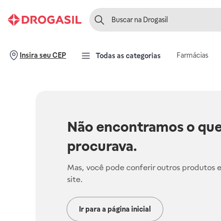
Farmácias
Insira seu CEP
Todas as categorias
Não encontramos o que
procurava.
Mas, você pode conferir outros produtos 
site.
Ir para a página inicial