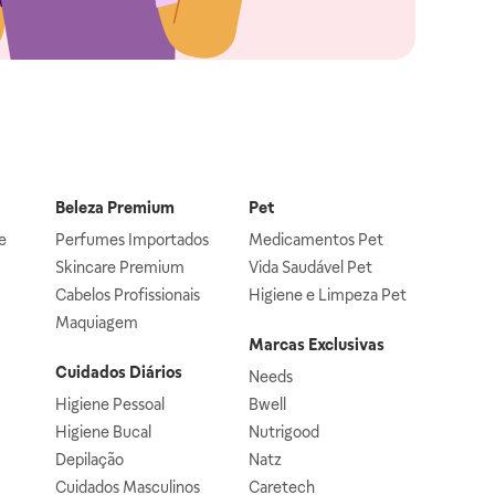
Beleza Premium
Pet
e
Perfumes Importados
Medicamentos Pet
Skincare Premium
Vida Saudável Pet
Cabelos Profissionais
Higiene e Limpeza Pet
Maquiagem
Marcas Exclusivas
Cuidados Diários
Needs
Higiene Pessoal
Bwell
Higiene Bucal
Nutrigood
Depilação
Natz
Cuidados Masculinos
Caretech