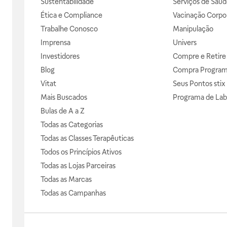
Sustentabilidade
Serviços de Saúd
Ética e Compliance
Vacinação Corpor
Trabalhe Conosco
Manipulação
Imprensa
Univers
Investidores
Compre e Retire
Blog
Compra Progra
Vitat
Seus Pontos stix
Mais Buscados
Programa de Lab
Bulas de A a Z
Todas as Categorias
Todas as Classes Terapêuticas
Todos os Princípios Ativos
Todas as Lojas Parceiras
Todas as Marcas
Todas as Campanhas