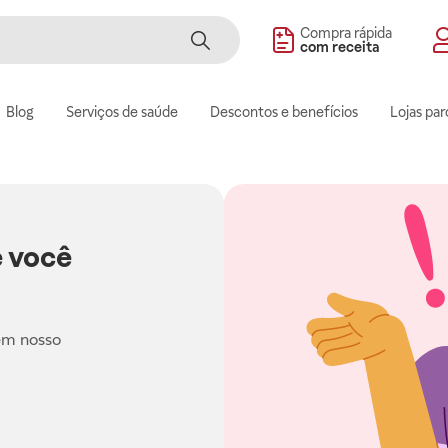
Compra rápida
com receita
Blog
Serviços de saúde
Descontos e benefícios
Lojas par
 você
em nosso