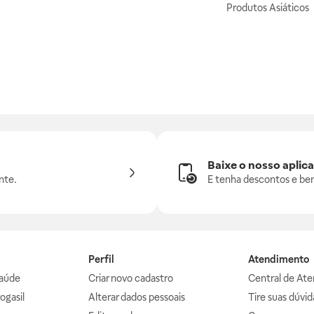
Produtos Asiáticos
Baixe o nosso aplica
nte.
E tenha descontos e ben
Perfil
Atendimento
aúde
Criar novo cadastro
Central de At
ogasil
Alterar dados pessoais
Tire suas dúvi