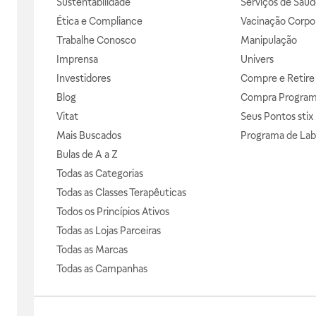
Sustentabilidade
Serviços de Saúd
Ética e Compliance
Vacinação Corpor
Trabalhe Conosco
Manipulação
Imprensa
Univers
Investidores
Compre e Retire
Blog
Compra Progra
Vitat
Seus Pontos stix
Mais Buscados
Programa de Lab
Bulas de A a Z
Todas as Categorias
Todas as Classes Terapêuticas
Todos os Princípios Ativos
Todas as Lojas Parceiras
Todas as Marcas
Todas as Campanhas