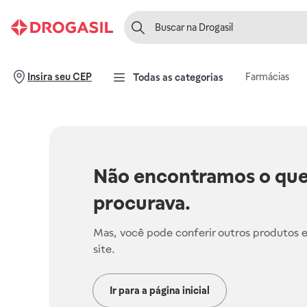
Farmácias
Insira seu CEP
Todas as categorias
Não encontramos o que
procurava.
Mas, você pode conferir outros produtos 
site.
Ir para a página inicial