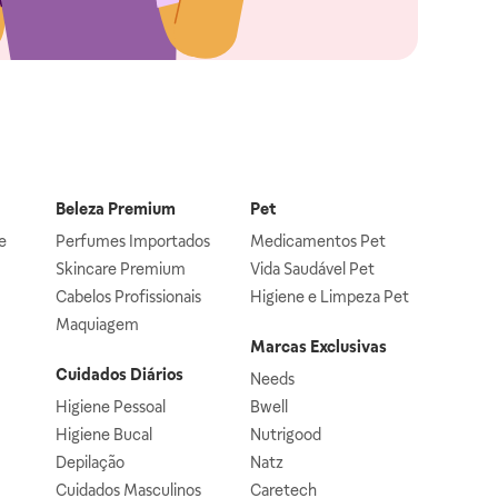
Beleza Premium
Pet
e
Perfumes Importados
Medicamentos Pet
Skincare Premium
Vida Saudável Pet
Cabelos Profissionais
Higiene e Limpeza Pet
Maquiagem
Marcas Exclusivas
Cuidados Diários
Needs
Higiene Pessoal
Bwell
Higiene Bucal
Nutrigood
Depilação
Natz
Cuidados Masculinos
Caretech