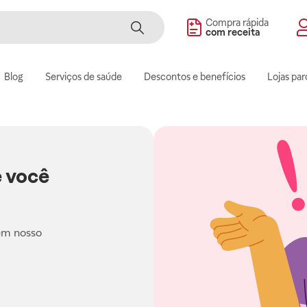
Compra rápida
com receita
Blog
Serviços de saúde
Descontos e benefícios
Lojas par
 você
em nosso