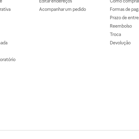
e
Editar endereços
Como comprar 
ativa
Acompanhar um pedido
Formas de pa
Prazo de entre
Reembolso
Troca
mada
Devolução
oratório