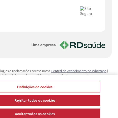
Uma empresa
, elogios e reclamações acesse nossa
Central de Atendimento no Whatsapp
|
-1-7. As informações contidas neste site não devem ser usadas para
ualquer problema de saúde e prescrever o tratamento adequado. Ao
ores esclarecimentos, consultar o site: www.anvisa.gov.br. A Raia Drogasil
Definições de cookies
ça dos clientes são compromissos da Raia Drogasil SA. Todos os pedidos
Rejeitar todos os cookies
Aceitar todos os cookies