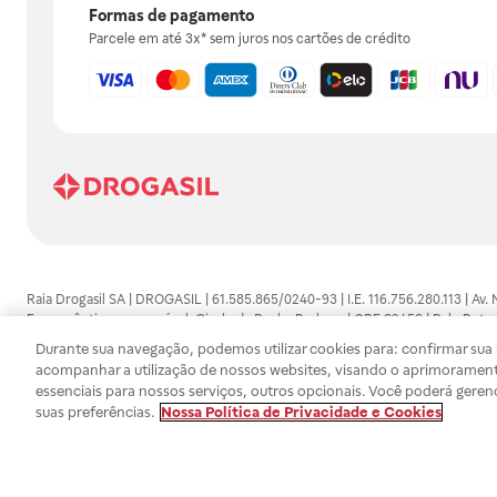
Formas de pagamento
Parcele em até 3x* sem juros nos cartões de crédito
Raia Drogasil SA | DROGASIL | 61.585.865/0240-93 | I.E. 116.756.280.113 | Av.
Farmacêutico responsável: Gisele da Penha Barbosa | CRF 89453 | Polo Butan
automedicação e não substituem, em hipótese alguma, as orientações dadas 
Durante sua navegação, podemos utilizar cookies para: confirmar sua i
persistirem os sintomas, um médico deverá ser consultado. Os preços e promoç
acompanhar a utilização de nossos websites, visando o aprimorament
SA trabalha com as tecnologias mais avançadas de proteção de dados, para qu
essenciais para nossos serviços, outros opcionais. Você poderá geren
efetuados estão sujeitos à confirmação da disponibilidade de produto em no
suas preferências.
Nossa Política de Privacidade e Cookies