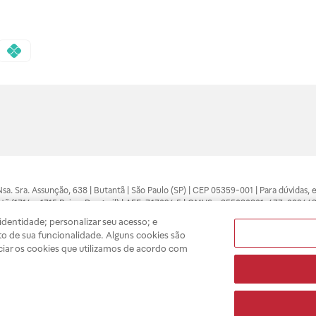
 Nsa. Sra. Assunção, 638 | Butantã | São Paulo (SP) | CEP 05359-001 | Para dúvidas
tã (1714 e 1715 Raia e Drogasil) | AFE: 7.17094.5 | CMVS - 355030801-477-002443
pelo profissional da área médica. Somente o médico está apto a diagnosticar q
dentidade; personalizar seu acesso; e
ões divulgados no site são válidos apenas para compras feitas pela internet. Mai
o de sua funcionalidade. Alguns cookies são
e você possa realizar suas compras com tranquilidade. A privacidade e a seguran
ciar os cookies que utilizamos de acordo com
sso estoque.
A
Drogasil
segue as determinações da