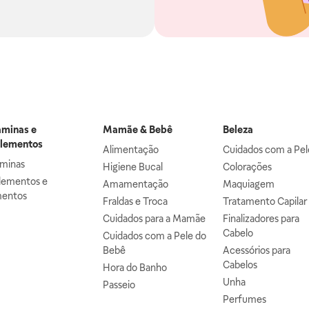
aminas e
Mamãe & Bebê
Beleza
lementos
Alimentação
Cuidados com a Pel
aminas
Higiene Bucal
Colorações
lementos e
Amamentação
Maquiagem
mentos
Fraldas e Troca
Tratamento Capilar
Cuidados para a Mamãe
Finalizadores para
Cabelo
Cuidados com a Pele do
Bebê
Acessórios para
Cabelos
Hora do Banho
Unha
Passeio
Perfumes