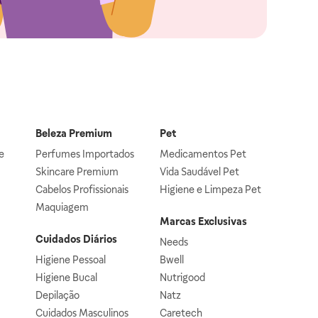
Beleza Premium
Pet
e
Perfumes Importados
Medicamentos Pet
Skincare Premium
Vida Saudável Pet
Cabelos Profissionais
Higiene e Limpeza Pet
Maquiagem
Marcas Exclusivas
Cuidados Diários
Needs
Higiene Pessoal
Bwell
Higiene Bucal
Nutrigood
Depilação
Natz
Cuidados Masculinos
Caretech