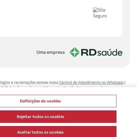
Uma empresa
, elogios e reclamações acesse nossa
Central de Atendimento no Whatsapp
|
-1-7. As informações contidas neste site não devem ser usadas para
ualquer problema de saúde e prescrever o tratamento adequado. Ao
ores esclarecimentos, consultar o site: www.anvisa.gov.br. A Raia Drogasil
Definições de cookies
ça dos clientes são compromissos da Raia Drogasil SA. Todos os pedidos
Rejeitar todos os cookies
Aceitar todos os cookies