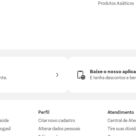
Produtos Asiáticos
Baixe o nosso aplica
nte.
E tenha descontos e ben
Perfil
Atendimento
aúde
Criar novo cadastro
Central de At
ogasil
Alterar dados pessoais
Tire suas dúvi