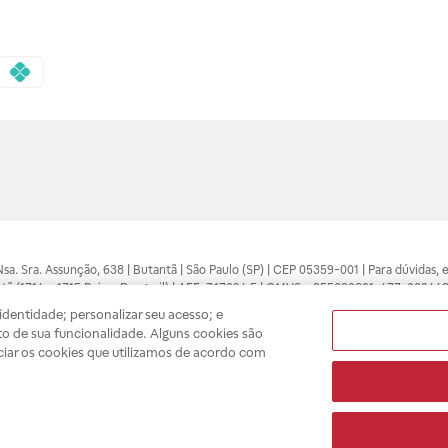
 Nsa. Sra. Assunção, 638 | Butantã | São Paulo (SP) | CEP 05359-001 | Para dúvidas
tã (1714 e 1715 Raia e Drogasil) | AFE: 7.17094.5 | CMVS - 355030801-477-002443
pelo profissional da área médica. Somente o médico está apto a diagnosticar q
dentidade; personalizar seu acesso; e
ões divulgados no site são válidos apenas para compras feitas pela internet. Mai
o de sua funcionalidade. Alguns cookies são
e você possa realizar suas compras com tranquilidade. A privacidade e a seguran
ciar os cookies que utilizamos de acordo com
sso estoque.
A
Drogasil
segue as determinações da