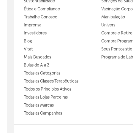
Sustentabilidade
Serviços de Saúd
Ética e Compliance
Vacinação Corpor
Trabalhe Conosco
Manipulação
Imprensa
Univers
Investidores
Compre e Retire
Blog
Compra Progra
Vitat
Seus Pontos stix
Mais Buscados
Programa de Lab
Bulas de A a Z
Todas as Categorias
Todas as Classes Terapêuticas
Todos os Princípios Ativos
Todas as Lojas Parceiras
Todas as Marcas
Todas as Campanhas