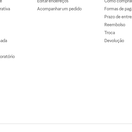
e
Editar endereços
Como comprar 
ativa
Acompanhar um pedido
Formas de pa
Prazo de entre
Reembolso
Troca
mada
Devolução
oratório