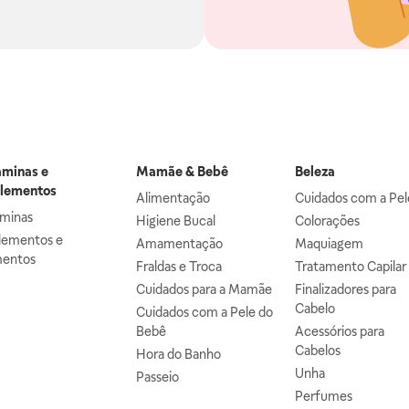
aminas e
Mamãe & Bebê
Beleza
lementos
Alimentação
Cuidados com a Pel
aminas
Higiene Bucal
Colorações
lementos e
Amamentação
Maquiagem
mentos
Fraldas e Troca
Tratamento Capilar
Cuidados para a Mamãe
Finalizadores para
Cabelo
Cuidados com a Pele do
Bebê
Acessórios para
Cabelos
Hora do Banho
Unha
Passeio
Perfumes