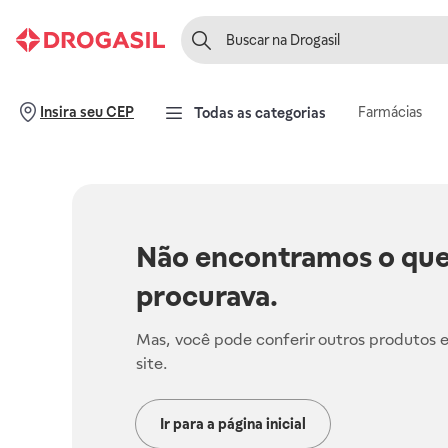
Farmácias
Insira seu CEP
Todas as categorias
Não encontramos o que
procurava.
Mas, você pode conferir outros produtos 
site.
Ir para a página inicial