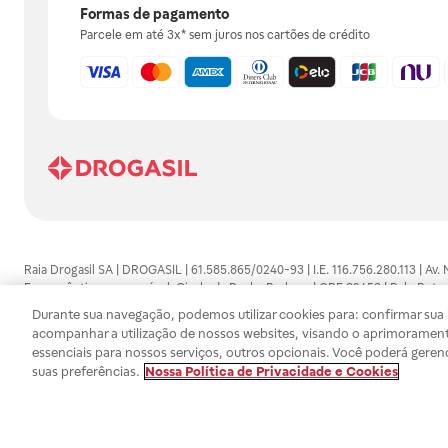
Formas de pagamento
Parcele em até 3x* sem juros nos cartões de crédito
Raia Drogasil SA | DROGASIL | 61.585.865/0240-93 | I.E. 116.756.280.113 | Av.
Farmacêutico responsável: Gisele da Penha Barbosa | CRF 89453 | Polo Butan
automedicação e não substituem, em hipótese alguma, as orientações dadas 
Durante sua navegação, podemos utilizar cookies para: confirmar sua i
persistirem os sintomas, um médico deverá ser consultado. Os preços e promoç
acompanhar a utilização de nossos websites, visando o aprimorament
SA trabalha com as tecnologias mais avançadas de proteção de dados, para qu
essenciais para nossos serviços, outros opcionais. Você poderá geren
efetuados estão sujeitos à confirmação da disponibilidade de produto em no
suas preferências.
Nossa Política de Privacidade e Cookies