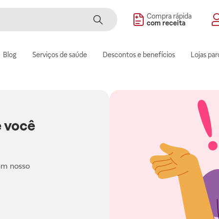
Compra rápida
com receita
Blog
Serviços de saúde
Descontos e benefícios
Lojas par
 você
em nosso