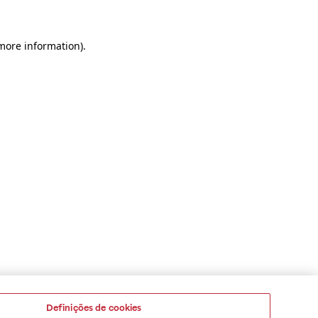
 more information)
.
Definições de cookies