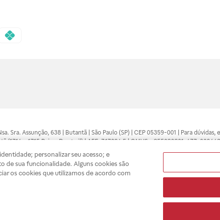
 Nsa. Sra. Assunção, 638 | Butantã | São Paulo (SP) | CEP 05359-001 | Para dúvidas
tã (1714 e 1715 Raia e Drogasil) | AFE: 7.17094.5 | CMVS - 355030801-477-002443
pelo profissional da área médica. Somente o médico está apto a diagnosticar q
dentidade; personalizar seu acesso; e
ões divulgados no site são válidos apenas para compras feitas pela internet. Mai
o de sua funcionalidade. Alguns cookies são
e você possa realizar suas compras com tranquilidade. A privacidade e a seguran
ciar os cookies que utilizamos de acordo com
sso estoque.
A
Drogasil
segue as determinações da