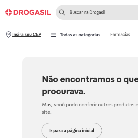
Farmácias
Insira seu CEP
Todas as categorias
Não encontramos o que
procurava.
Mas, você pode conferir outros produtos 
site.
Ir para a página inicial