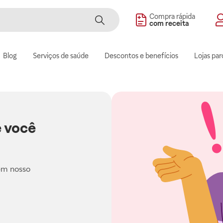
Compra rápida
com receita
Blog
Serviços de saúde
Descontos e benefícios
Lojas par
 você
em nosso