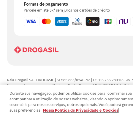
Formas de pagamento
Parcele em até 3x* sem juros nos cartões de crédito
Raia Drogasil SA | DROGASIL | 61.585.865/0240-93 | I.E. 116.756.280.113 | Av.
Farmacêutico responsável: Gisele da Penha Barbosa | CRF 89453 | Polo Butan
automedicação e não substituem, em hipótese alguma, as orientações dadas 
Durante sua navegação, podemos utilizar cookies para: confirmar sua i
persistirem os sintomas, um médico deverá ser consultado. Os preços e promoç
acompanhar a utilização de nossos websites, visando o aprimorament
SA trabalha com as tecnologias mais avançadas de proteção de dados, para qu
essenciais para nossos serviços, outros opcionais. Você poderá geren
efetuados estão sujeitos à confirmação da disponibilidade de produto em no
suas preferências.
Nossa Política de Privacidade e Cookies