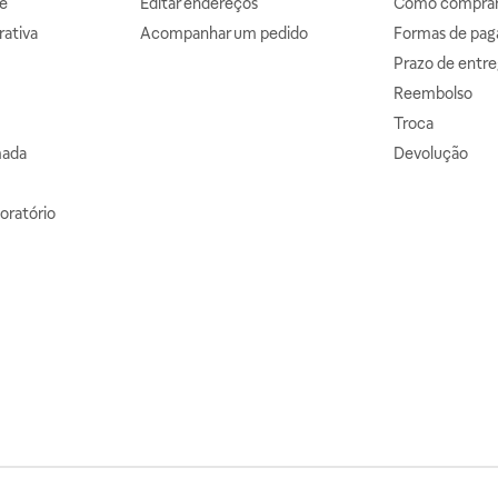
e
Editar endereços
Como comprar 
ativa
Acompanhar um pedido
Formas de pa
Prazo de entre
Reembolso
Troca
mada
Devolução
oratório