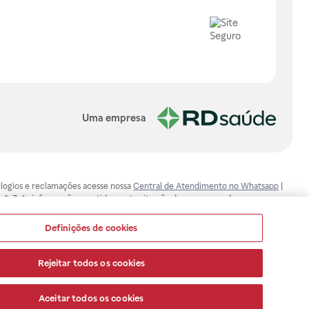
Uma empresa
, elogios e reclamações acesse nossa
Central de Atendimento no Whatsapp
|
-1-7. As informações contidas neste site não devem ser usadas para
ualquer problema de saúde e prescrever o tratamento adequado. Ao
ores esclarecimentos, consultar o site: www.anvisa.gov.br. A Raia Drogasil
Definições de cookies
ça dos clientes são compromissos da Raia Drogasil SA. Todos os pedidos
Rejeitar todos os cookies
Aceitar todos os cookies