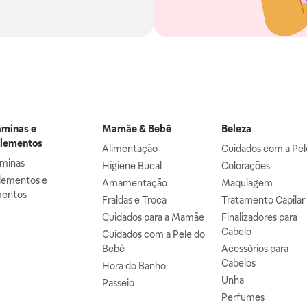
aminas e
Mamãe & Bebê
Beleza
lementos
Alimentação
Cuidados com a Pel
aminas
Higiene Bucal
Colorações
lementos e
Amamentação
Maquiagem
mentos
Fraldas e Troca
Tratamento Capilar
Cuidados para a Mamãe
Finalizadores para
Cabelo
Cuidados com a Pele do
Bebê
Acessórios para
Cabelos
Hora do Banho
Unha
Passeio
Perfumes