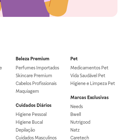
Beleza Premium
Pet
e
Perfumes Importados
Medicamentos Pet
Skincare Premium
Vida Saudável Pet
Cabelos Profissionais
Higiene e Limpeza Pet
Maquiagem
Marcas Exclusivas
Cuidados Diários
Needs
Higiene Pessoal
Bwell
Higiene Bucal
Nutrigood
Depilação
Natz
Cuidados Masculinos
Caretech