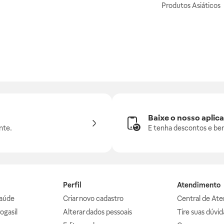
Produtos Asiáticos
Baixe o nosso aplica
nte.
E tenha descontos e ben
Perfil
Atendimento
aúde
Criar novo cadastro
Central de At
ogasil
Alterar dados pessoais
Tire suas dúvi