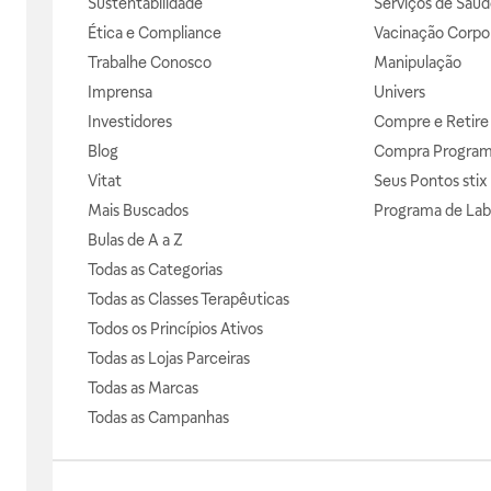
Sustentabilidade
Serviços de Saúd
Ética e Compliance
Vacinação Corpor
Trabalhe Conosco
Manipulação
Imprensa
Univers
Investidores
Compre e Retire
Blog
Compra Progra
Vitat
Seus Pontos stix
Mais Buscados
Programa de Lab
Bulas de A a Z
Todas as Categorias
Todas as Classes Terapêuticas
Todos os Princípios Ativos
Todas as Lojas Parceiras
Todas as Marcas
Todas as Campanhas