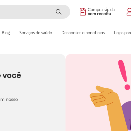
Compra rápida
com receita
Blog
Serviços de saúde
Descontos e benefícios
Lojas par
 você
em nosso