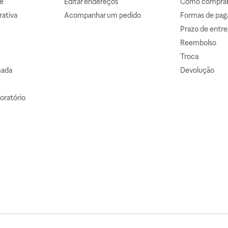
e
Editar endereços
Como comprar 
ativa
Acompanhar um pedido
Formas de pa
Prazo de entre
Reembolso
Troca
mada
Devolução
oratório