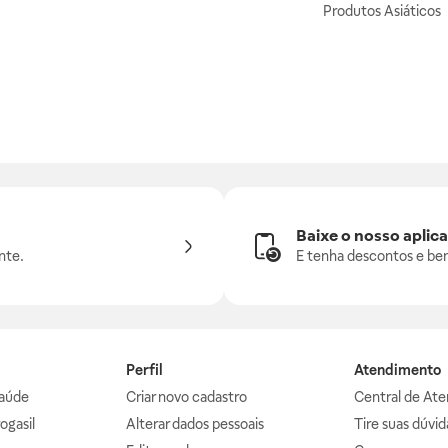
Produtos Asiáticos
Baixe o nosso aplica
nte.
E tenha descontos e ben
Perfil
Atendimento
aúde
Criar novo cadastro
Central de At
ogasil
Alterar dados pessoais
Tire suas dúvi