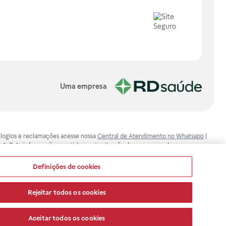
Uma empresa
, elogios e reclamações acesse nossa
Central de Atendimento no Whatsapp
|
-1-7. As informações contidas neste site não devem ser usadas para
ualquer problema de saúde e prescrever o tratamento adequado. Ao
ores esclarecimentos, consultar o site: www.anvisa.gov.br. A Raia Drogasil
Definições de cookies
ça dos clientes são compromissos da Raia Drogasil SA. Todos os pedidos
Rejeitar todos os cookies
Aceitar todos os cookies