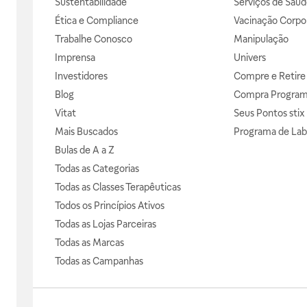
Sustentabilidade
Serviços de Saúd
Ética e Compliance
Vacinação Corpor
Trabalhe Conosco
Manipulação
Imprensa
Univers
Investidores
Compre e Retire
Blog
Compra Progra
Vitat
Seus Pontos stix
Mais Buscados
Programa de Lab
Bulas de A a Z
Todas as Categorias
Todas as Classes Terapêuticas
Todos os Princípios Ativos
Todas as Lojas Parceiras
Todas as Marcas
Todas as Campanhas