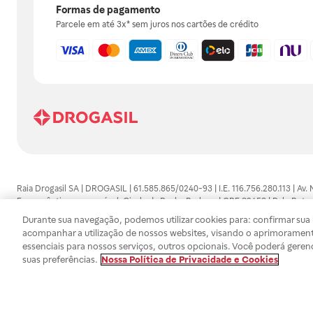
Formas de pagamento
Parcele em até 3x* sem juros nos cartões de crédito
Raia Drogasil SA | DROGASIL | 61.585.865/0240-93 | I.E. 116.756.280.113 | Av.
Farmacêutico responsável: Gisele da Penha Barbosa | CRF 89453 | Polo Butan
automedicação e não substituem, em hipótese alguma, as orientações dadas 
Durante sua navegação, podemos utilizar cookies para: confirmar sua i
persistirem os sintomas, um médico deverá ser consultado. Os preços e promoç
acompanhar a utilização de nossos websites, visando o aprimorament
SA trabalha com as tecnologias mais avançadas de proteção de dados, para qu
essenciais para nossos serviços, outros opcionais. Você poderá geren
efetuados estão sujeitos à confirmação da disponibilidade de produto em no
suas preferências.
Nossa Política de Privacidade e Cookies