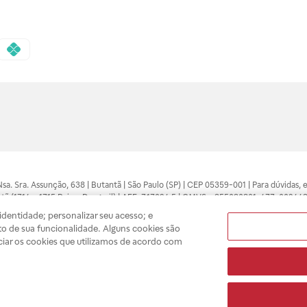
 Nsa. Sra. Assunção, 638 | Butantã | São Paulo (SP) | CEP 05359-001 | Para dúvidas
tã (1714 e 1715 Raia e Drogasil) | AFE: 7.17094.5 | CMVS - 355030801-477-002443
pelo profissional da área médica. Somente o médico está apto a diagnosticar q
dentidade; personalizar seu acesso; e
ões divulgados no site são válidos apenas para compras feitas pela internet. Mai
o de sua funcionalidade. Alguns cookies são
e você possa realizar suas compras com tranquilidade. A privacidade e a seguran
ciar os cookies que utilizamos de acordo com
sso estoque.
A
Drogasil
segue as determinações da