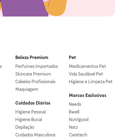
Beleza Premium
Pet
e
Perfumes Importados
Medicamentos Pet
Skincare Premium
Vida Saudável Pet
Cabelos Profissionais
Higiene e Limpeza Pet
Maquiagem
Marcas Exclusivas
Cuidados Diários
Needs
Higiene Pessoal
Bwell
Higiene Bucal
Nutrigood
Depilação
Natz
Cuidados Masculinos
Caretech