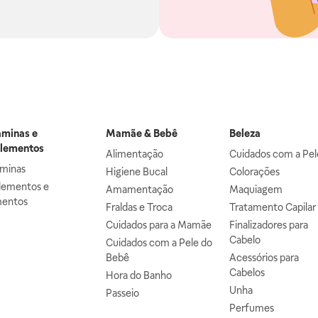
aminas e
Mamãe & Bebê
Beleza
lementos
Alimentação
Cuidados com a Pel
aminas
Higiene Bucal
Colorações
lementos e
Amamentação
Maquiagem
mentos
Fraldas e Troca
Tratamento Capilar
Cuidados para a Mamãe
Finalizadores para
Cabelo
Cuidados com a Pele do
Bebê
Acessórios para
Cabelos
Hora do Banho
Unha
Passeio
Perfumes