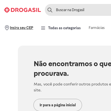
Farmácias
Insira seu CEP
Todas as categorias
Não encontramos o que
procurava.
Mas, você pode conferir outros produtos 
site.
Ir para a página inicial