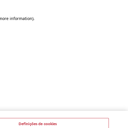
 more information)
.
Definições de cookies