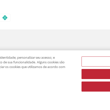
dentidade; personalizar seu acesso; e
o de sua funcionalidade. Alguns cookies são
 Nsa. Sra. Assunção, 638 | Butantã | São Paulo (SP) | CEP 05359-001 | Para dúvidas
ciar os cookies que utilizamos de acordo com
tã (1714 e 1715 Raia e Drogasil) | AFE: 7.17094.5 | CMVS - 355030801-477-002443
pelo profissional da área médica. Somente o médico está apto a diagnosticar q
ões divulgados no site são válidos apenas para compras feitas pela internet. Mai
e você possa realizar suas compras com tranquilidade. A privacidade e a seguran
sso estoque.
A
Drogasil
segue as determinações da