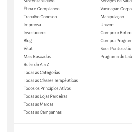
Sustentabilidade
Serviços de Saúd
Ética e Compliance
Vacinação Corpor
Trabalhe Conosco
Manipulação
Imprensa
Univers
Investidores
Compre e Retire
Blog
Compra Progra
Vitat
Seus Pontos stix
Mais Buscados
Programa de Lab
Bulas de A a Z
Todas as Categorias
Todas as Classes Terapêuticas
Todos os Princípios Ativos
Todas as Lojas Parceiras
Todas as Marcas
Todas as Campanhas