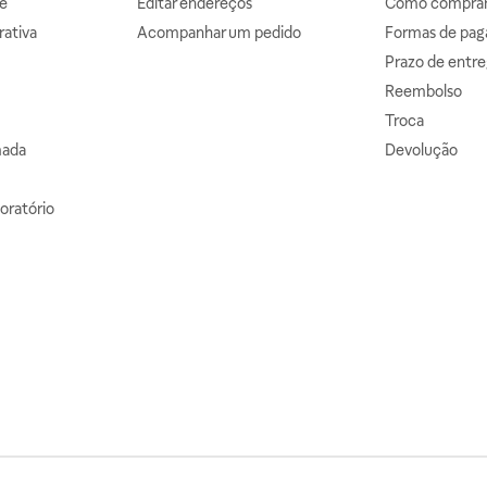
e
Editar endereços
Como comprar 
ativa
Acompanhar um pedido
Formas de pa
Prazo de entre
Reembolso
Troca
mada
Devolução
oratório