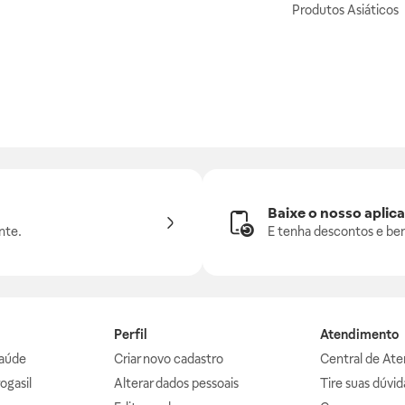
Produtos Asiáticos
Baixe o nosso aplica
nte.
E tenha descontos e ben
Perfil
Atendimento
aúde
Criar novo cadastro
Central de At
ogasil
Alterar dados pessoais
Tire suas dúvi