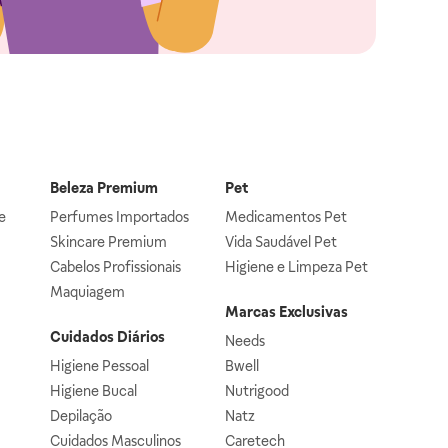
Beleza Premium
Pet
e
Perfumes Importados
Medicamentos Pet
Skincare Premium
Vida Saudável Pet
Cabelos Profissionais
Higiene e Limpeza Pet
Maquiagem
Marcas Exclusivas
Cuidados Diários
Needs
Higiene Pessoal
Bwell
Higiene Bucal
Nutrigood
Depilação
Natz
Cuidados Masculinos
Caretech