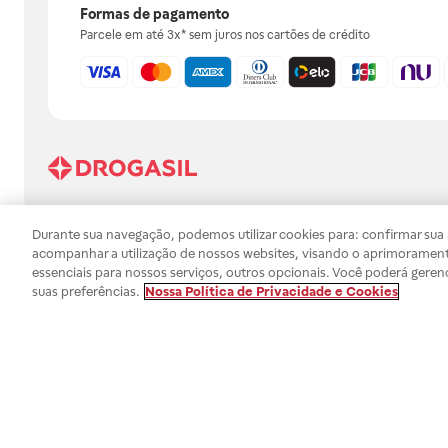
Formas de pagamento
Parcele em até 3x* sem juros nos cartões de crédito
Durante sua navegação, podemos utilizar cookies para: confirmar sua i
acompanhar a utilização de nossos websites, visando o aprimorament
Raia Drogasil SA | DROGASIL | 61.585.865/0240-93 | I.E. 116.756.280.113 | Av.
essenciais para nossos serviços, outros opcionais. Você poderá geren
Farmacêutico responsável: Gisele da Penha Barbosa | CRF 89453 | Polo Butan
suas preferências.
Nossa Política de Privacidade e Cookies
automedicação e não substituem, em hipótese alguma, as orientações dadas 
persistirem os sintomas, um médico deverá ser consultado. Os preços e promoç
SA trabalha com as tecnologias mais avançadas de proteção de dados, para qu
efetuados estão sujeitos à confirmação da disponibilidade de produto em no