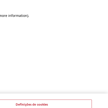
 more information)
.
Definições de cookies