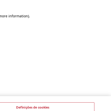
 more information)
.
Definições de cookies