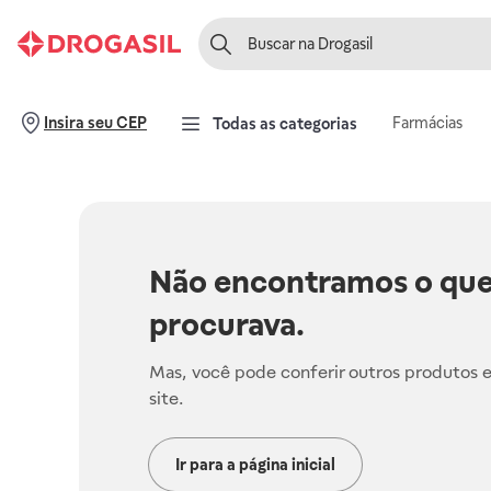
Farmácias
Insira seu CEP
Todas as categorias
Não encontramos o que
procurava.
Mas, você pode conferir outros produtos 
site.
Ir para a página inicial