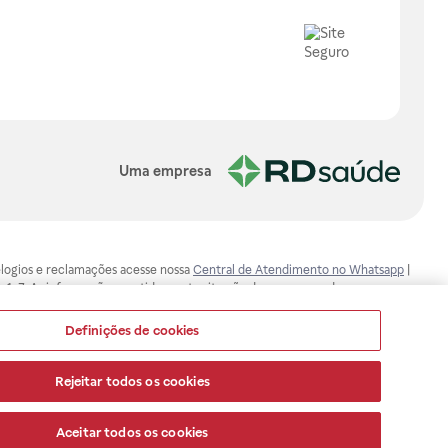
Uma empresa
, elogios e reclamações acesse nossa
Central de Atendimento no Whatsapp
|
-1-7. As informações contidas neste site não devem ser usadas para
ualquer problema de saúde e prescrever o tratamento adequado. Ao
ores esclarecimentos, consultar o site: www.anvisa.gov.br. A Raia Drogasil
Definições de cookies
ça dos clientes são compromissos da Raia Drogasil SA. Todos os pedidos
Rejeitar todos os cookies
Aceitar todos os cookies