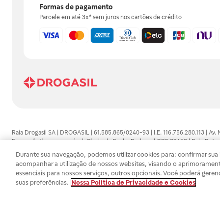
Formas de pagamento
Parcele em até 3x* sem juros nos cartões de crédito
Raia Drogasil SA | DROGASIL | 61.585.865/0240-93 | I.E. 116.756.280.113 | Av.
Farmacêutico responsável: Gisele da Penha Barbosa | CRF 89453 | Polo Butan
automedicação e não substituem, em hipótese alguma, as orientações dadas 
Durante sua navegação, podemos utilizar cookies para: confirmar sua i
persistirem os sintomas, um médico deverá ser consultado. Os preços e promoç
acompanhar a utilização de nossos websites, visando o aprimorament
SA trabalha com as tecnologias mais avançadas de proteção de dados, para qu
essenciais para nossos serviços, outros opcionais. Você poderá geren
efetuados estão sujeitos à confirmação da disponibilidade de produto em no
suas preferências.
Nossa Política de Privacidade e Cookies