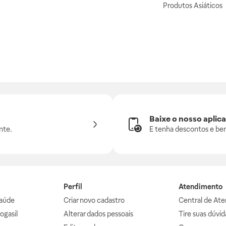
Produtos Asiáticos
Baixe o nosso aplica
nte.
E tenha descontos e ben
Perfil
Atendimento
aúde
Criar novo cadastro
Central de At
ogasil
Alterar dados pessoais
Tire suas dúvi