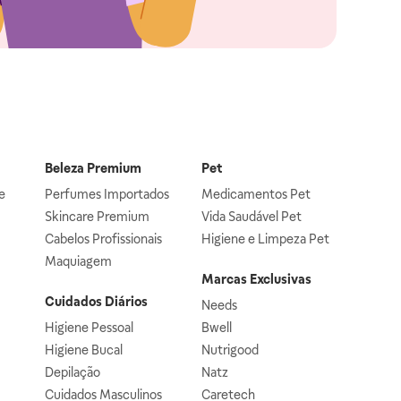
Beleza Premium
Pet
e
Perfumes Importados
Medicamentos Pet
Skincare Premium
Vida Saudável Pet
Cabelos Profissionais
Higiene e Limpeza Pet
Maquiagem
Marcas Exclusivas
Cuidados Diários
Needs
Higiene Pessoal
Bwell
Higiene Bucal
Nutrigood
Depilação
Natz
Cuidados Masculinos
Caretech