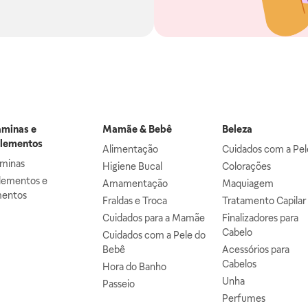
aminas e
Mamãe & Bebê
Beleza
lementos
Alimentação
Cuidados com a Pel
aminas
Higiene Bucal
Colorações
lementos e
Amamentação
Maquiagem
mentos
Fraldas e Troca
Tratamento Capilar
Cuidados para a Mamãe
Finalizadores para
Cabelo
Cuidados com a Pele do
Bebê
Acessórios para
Cabelos
Hora do Banho
Unha
Passeio
Perfumes