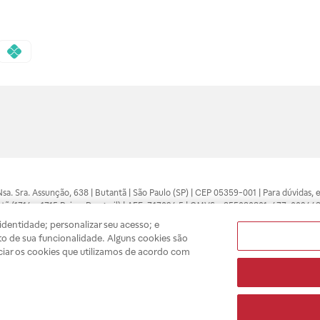
 Nsa. Sra. Assunção, 638 | Butantã | São Paulo (SP) | CEP 05359-001 | Para dúvidas
tã (1714 e 1715 Raia e Drogasil) | AFE: 7.17094.5 | CMVS - 355030801-477-002443
pelo profissional da área médica. Somente o médico está apto a diagnosticar q
dentidade; personalizar seu acesso; e
ões divulgados no site são válidos apenas para compras feitas pela internet. Mai
o de sua funcionalidade. Alguns cookies são
e você possa realizar suas compras com tranquilidade. A privacidade e a seguran
ciar os cookies que utilizamos de acordo com
sso estoque.
A
Drogasil
segue as determinações da