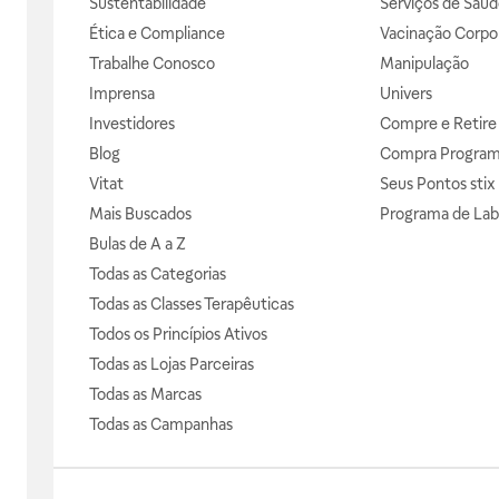
Sustentabilidade
Serviços de Saúd
Ética e Compliance
Vacinação Corpor
Trabalhe Conosco
Manipulação
Imprensa
Univers
Investidores
Compre e Retire
Blog
Compra Progra
Vitat
Seus Pontos stix
Mais Buscados
Programa de Lab
Bulas de A a Z
Todas as Categorias
Todas as Classes Terapêuticas
Todos os Princípios Ativos
Todas as Lojas Parceiras
Todas as Marcas
Todas as Campanhas