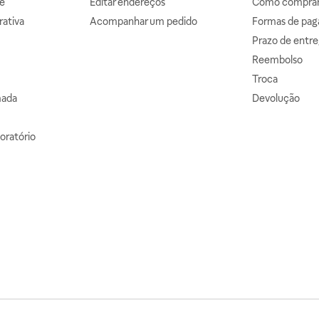
e
Editar endereços
Como comprar 
ativa
Acompanhar um pedido
Formas de pa
Prazo de entre
Reembolso
Troca
mada
Devolução
oratório