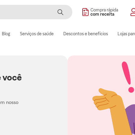
Compra rápida
com receita
Blog
Serviços de saúde
Descontos e benefícios
Lojas par
 você
em nosso