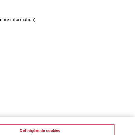
 more information)
.
Definições de cookies