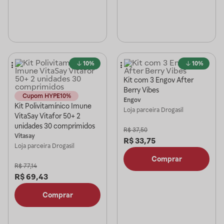
10%
10%
Kit com 3 Engov After
Berry Vibes
Cupom HYPE10%
Engov
Kit Polivitamínico Imune
Loja parceira
Drogasil
VitaSay Vitafor 50+ 2
unidades 30 comprimidos
R$
37,50
Vitasay
R$
33,75
Loja parceira
Drogasil
Comprar
R$
77,14
R$
69,43
Comprar