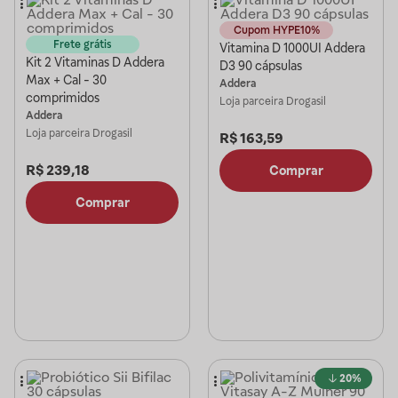
Cupom HYPE10%
Frete grátis
Vitamina D 1000UI Addera
Kit 2 Vitaminas D Addera
D3 90 cápsulas
Max + Cal - 30
Addera
comprimidos
Loja parceira
Drogasil
Addera
Loja parceira
Drogasil
R$
163,59
R$
239,18
Comprar
Comprar
20%