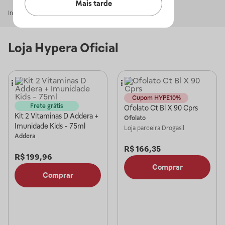
Mais tarde
Início
Hypera Oficial
Loja
Hypera Oficial
Cupom HYPE10%
Frete grátis
Ofolato Ct Bl X 90 Cprs
Kit 2 Vitaminas D Addera +
Ofolato
Imunidade Kids - 75ml
Loja parceira
Drogasil
Addera
R$
166,35
R$
199,96
Comprar
Comprar