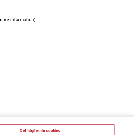
 more information)
.
Definições de cookies