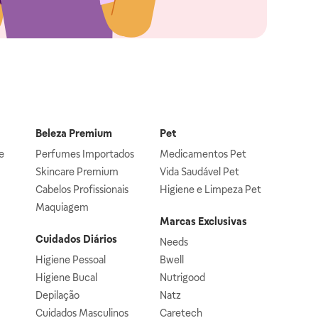
Beleza Premium
Pet
e
Perfumes Importados
Medicamentos Pet
Skincare Premium
Vida Saudável Pet
Cabelos Profissionais
Higiene e Limpeza Pet
Maquiagem
Marcas Exclusivas
Cuidados Diários
Needs
Higiene Pessoal
Bwell
Higiene Bucal
Nutrigood
Depilação
Natz
Cuidados Masculinos
Caretech