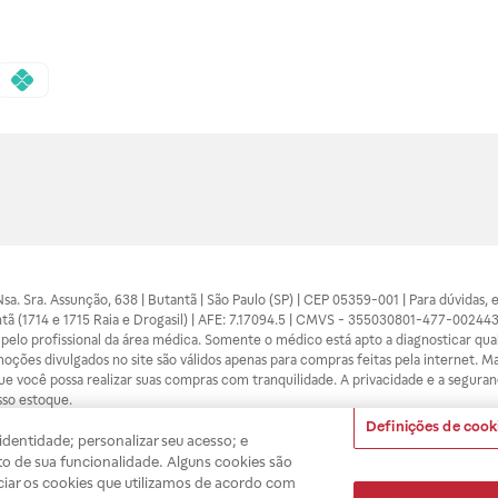
 Nsa. Sra. Assunção, 638 | Butantã | São Paulo (SP) | CEP 05359-001 | Para dúvidas
tã (1714 e 1715 Raia e Drogasil) | AFE: 7.17094.5 | CMVS - 355030801-477-002443
pelo profissional da área médica. Somente o médico está apto a diagnosticar q
ões divulgados no site são válidos apenas para compras feitas pela internet. Mai
e você possa realizar suas compras com tranquilidade. A privacidade e a seguran
sso estoque.
Definições de cook
dentidade; personalizar seu acesso; e
A
Drogasil
segue as determinações da
o de sua funcionalidade. Alguns cookies são
ciar os cookies que utilizamos de acordo com