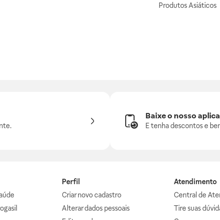
Produtos Asiáticos
Baixe o nosso aplica
nte.
E tenha descontos e ben
Perfil
Atendimento
aúde
Criar novo cadastro
Central de At
ogasil
Alterar dados pessoais
Tire suas dúvi