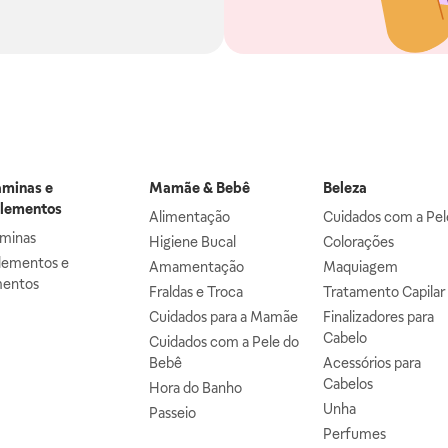
aminas e
Mamãe & Bebê
Beleza
lementos
Alimentação
Cuidados com a Pel
aminas
Higiene Bucal
Colorações
lementos e
Amamentação
Maquiagem
mentos
Fraldas e Troca
Tratamento Capilar
Cuidados para a Mamãe
Finalizadores para
Cabelo
Cuidados com a Pele do
Bebê
Acessórios para
Cabelos
Hora do Banho
Unha
Passeio
Perfumes