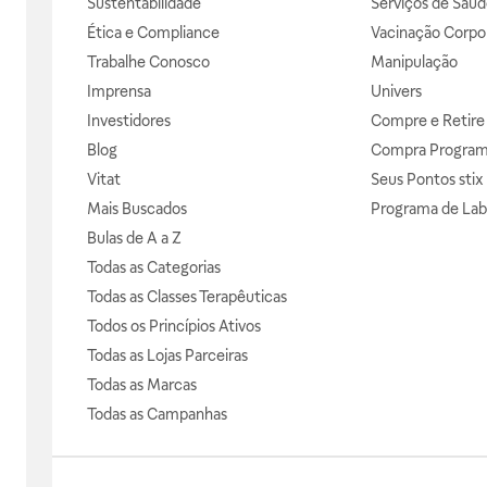
Sustentabilidade
Serviços de Saúd
Ética e Compliance
Vacinação Corpor
Trabalhe Conosco
Manipulação
Imprensa
Univers
Investidores
Compre e Retire
Blog
Compra Progra
Vitat
Seus Pontos stix
Mais Buscados
Programa de Lab
Bulas de A a Z
Todas as Categorias
Todas as Classes Terapêuticas
Todos os Princípios Ativos
Todas as Lojas Parceiras
Todas as Marcas
Todas as Campanhas