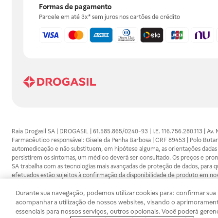
Formas de pagamento
Parcele em até 3x* sem juros nos cartões de crédito
Raia Drogasil SA | DROGASIL | 61.585.865/0240-93 | I.E. 116.756.280.113 | Av.
Farmacêutico responsável: Gisele da Penha Barbosa | CRF 89453 | Polo Butan
automedicação e não substituem, em hipótese alguma, as orientações dadas 
persistirem os sintomas, um médico deverá ser consultado. Os preços e promoç
SA trabalha com as tecnologias mais avançadas de proteção de dados, para qu
efetuados estão sujeitos à confirmação da disponibilidade de produto em no
Durante sua navegação, podemos utilizar cookies para: confirmar sua i
acompanhar a utilização de nossos websites, visando o aprimorament
essenciais para nossos serviços, outros opcionais. Você poderá geren