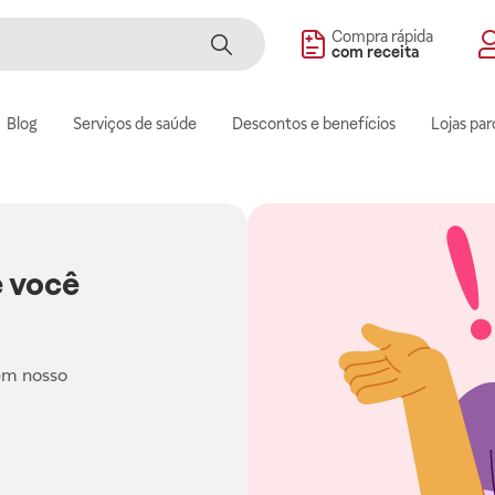
Compra rápida
com receita
Blog
Serviços de saúde
Descontos e benefícios
Lojas par
 você
em nosso