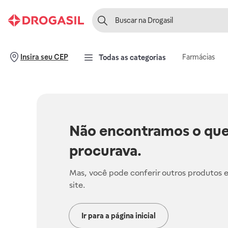
Farmácias
Insira seu CEP
Todas as categorias
Não encontramos o que
procurava.
Mas, você pode conferir outros produtos 
site.
Ir para a página inicial