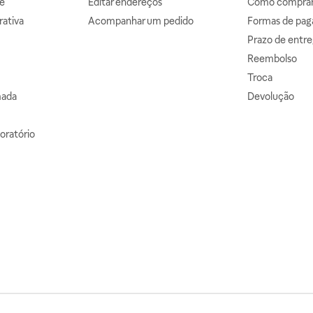
e
Editar endereços
Como comprar 
ativa
Acompanhar um pedido
Formas de pa
Prazo de entre
Reembolso
Troca
mada
Devolução
oratório