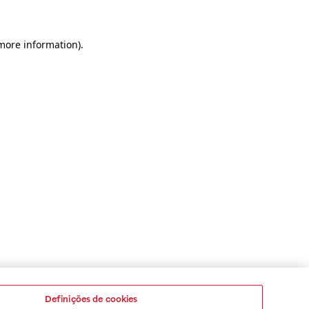
 more information)
.
Definições de cookies