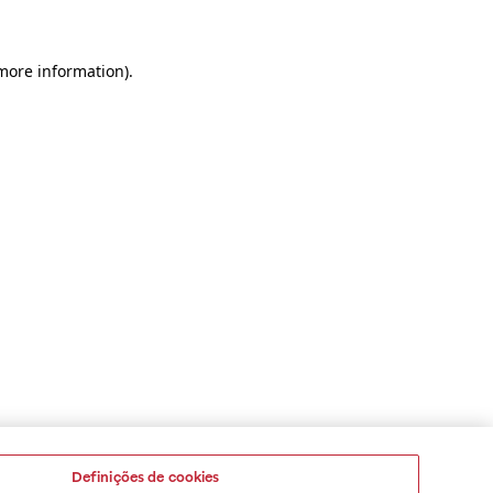
 more information)
.
Definições de cookies