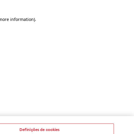
 more information)
.
Definições de cookies