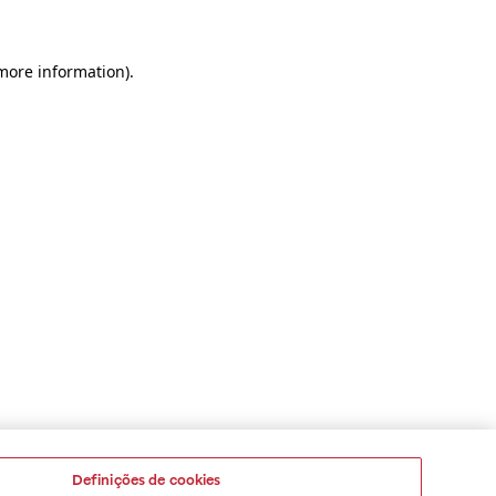
 more information)
.
Definições de cookies