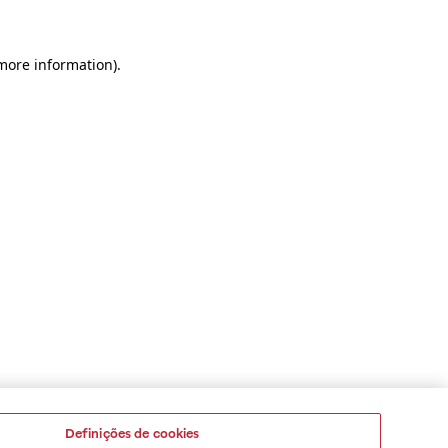
 more information)
.
Definições de cookies