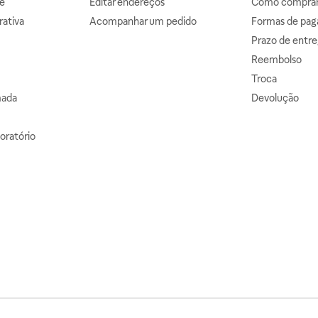
e
Editar endereços
Como comprar 
ativa
Acompanhar um pedido
Formas de pa
Prazo de entre
Reembolso
Troca
mada
Devolução
oratório