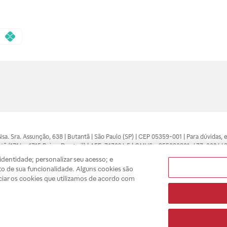
 Nsa. Sra. Assunção, 638 | Butantã | São Paulo (SP) | CEP 05359-001 | Para dúvidas
tã (1714 e 1715 Raia e Drogasil) | AFE: 7.17094.5 | CMVS - 355030801-477-002443
pelo profissional da área médica. Somente o médico está apto a diagnosticar q
dentidade; personalizar seu acesso; e
ões divulgados no site são válidos apenas para compras feitas pela internet. Mai
o de sua funcionalidade. Alguns cookies são
e você possa realizar suas compras com tranquilidade. A privacidade e a seguran
ciar os cookies que utilizamos de acordo com
sso estoque.
A
Drogasil
segue as determinações da