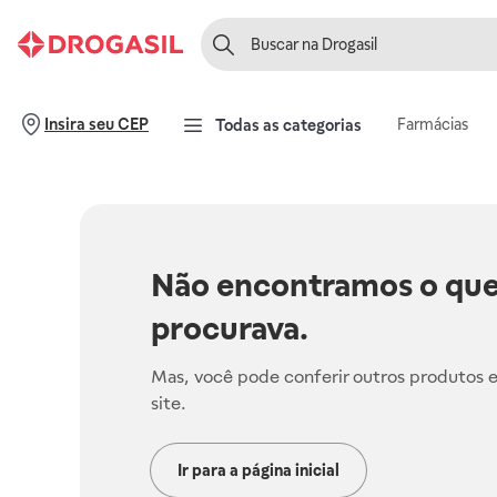
Farmácias
Insira seu CEP
Todas as categorias
Não encontramos o que
procurava.
Mas, você pode conferir outros produtos 
site.
Ir para a página inicial