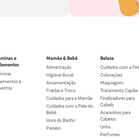
aminas e
Mamãe & Bebê
Beleza
lementos
Alimentação
Cuidados com a Pel
aminas
Higiene Bucal
Colorações
lementos e
Amamentação
Maquiagem
mentos
Fraldas e Troca
Tratamento Capilar
Cuidados para a Mamãe
Finalizadores para
Cabelo
Cuidados com a Pele do
Bebê
Acessórios para
Cabelos
Hora do Banho
Unha
Passeio
Perfumes