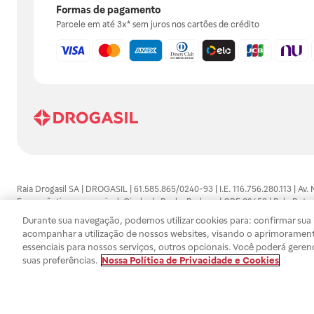
Formas de pagamento
Parcele em até 3x* sem juros nos cartões de crédito
Raia Drogasil SA | DROGASIL | 61.585.865/0240-93 | I.E. 116.756.280.113 | Av.
Farmacêutico responsável: Gisele da Penha Barbosa | CRF 89453 | Polo Butan
automedicação e não substituem, em hipótese alguma, as orientações dadas 
Durante sua navegação, podemos utilizar cookies para: confirmar sua i
persistirem os sintomas, um médico deverá ser consultado. Os preços e promoç
acompanhar a utilização de nossos websites, visando o aprimorament
SA trabalha com as tecnologias mais avançadas de proteção de dados, para qu
essenciais para nossos serviços, outros opcionais. Você poderá geren
efetuados estão sujeitos à confirmação da disponibilidade de produto em no
suas preferências.
Nossa Política de Privacidade e Cookies