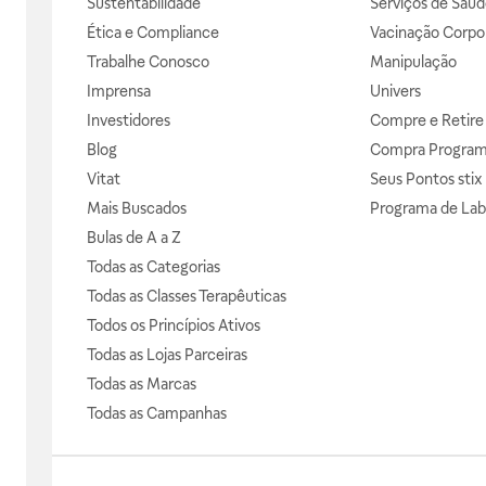
Sustentabilidade
Serviços de Saúd
Ética e Compliance
Vacinação Corpor
Trabalhe Conosco
Manipulação
Imprensa
Univers
Investidores
Compre e Retire
Blog
Compra Progra
Vitat
Seus Pontos stix
Mais Buscados
Programa de Lab
Bulas de A a Z
Todas as Categorias
Todas as Classes Terapêuticas
Todos os Princípios Ativos
Todas as Lojas Parceiras
Todas as Marcas
Todas as Campanhas