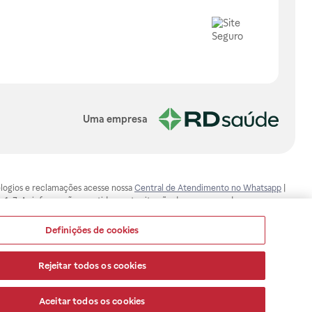
Uma empresa
, elogios e reclamações acesse nossa
Central de Atendimento no Whatsapp
|
-1-7. As informações contidas neste site não devem ser usadas para
ualquer problema de saúde e prescrever o tratamento adequado. Ao
ores esclarecimentos, consultar o site: www.anvisa.gov.br. A Raia Drogasil
Definições de cookies
ça dos clientes são compromissos da Raia Drogasil SA. Todos os pedidos
Rejeitar todos os cookies
Aceitar todos os cookies