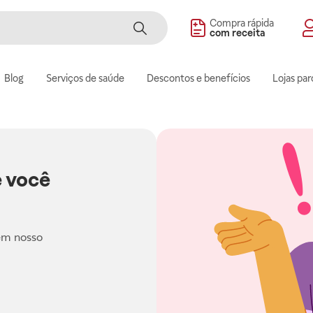
Compra rápida
com receita
Blog
Serviços de saúde
Descontos e benefícios
Lojas par
 você
em nosso