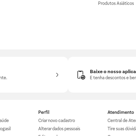
Produtos Asiáticos
Baixe o nosso aplica
nte.
E tenha descontos e ben
Perfil
Atendimento
aúde
Criar novo cadastro
Central de At
ogasil
Alterar dados pessoais
Tire suas dúvi