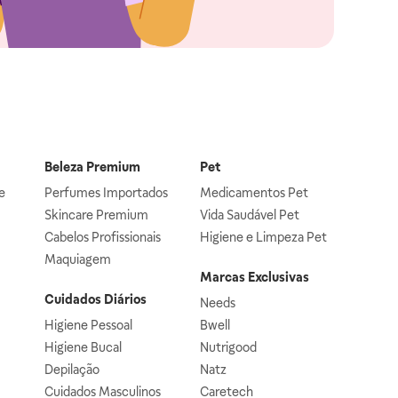
Beleza Premium
Pet
e
Perfumes Importados
Medicamentos Pet
Skincare Premium
Vida Saudável Pet
Cabelos Profissionais
Higiene e Limpeza Pet
Maquiagem
Marcas Exclusivas
Cuidados Diários
Needs
Higiene Pessoal
Bwell
Higiene Bucal
Nutrigood
Depilação
Natz
Cuidados Masculinos
Caretech